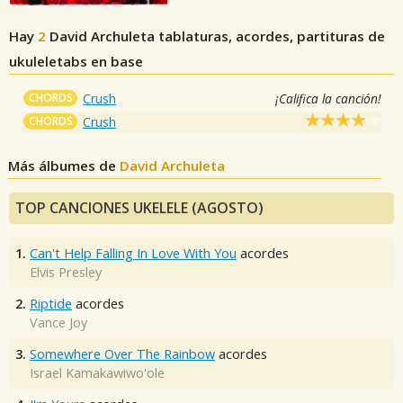
Hay
2
David Archuleta
tablaturas, acordes, partituras de
ukuleletabs en base
CHORDS
Crush
¡Califica la canción!
CHORDS
Crush
Más álbumes de
David Archuleta
TOP CANCIONES UKELELE (AGOSTO)
1.
Can't Help Falling In Love With You
acordes
Elvis Presley
2.
Riptide
acordes
Vance Joy
3.
Somewhere Over The Rainbow
acordes
Israel Kamakawiwo'ole