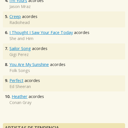
4.
I'm Yours
acordes
Jason Mraz
5.
Creep
acordes
Radiohead
6.
I Thought I Saw Your Face Today
acordes
She and Him
7.
Sailor Song
acordes
Gigi Perez
8.
You Are My Sunshine
acordes
Folk Songs
9.
Perfect
acordes
Ed Sheeran
10.
Heather
acordes
Conan Gray
ARTISTAS DE TENDENCIA