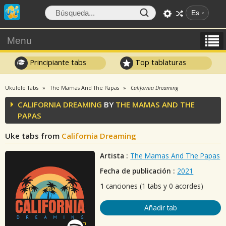
Es
Menu
Principiante tabs
Top tablaturas
Ukulele Tabs
The Mamas And The Papas
California Dreaming
CALIFORNIA DREAMING
BY
THE MAMAS AND THE
PAPAS
Uke tabs from
California Dreaming
Artista :
The Mamas And The Papas
Fecha de publicación :
2021
1
canciones (1 tabs y 0 acordes)
Añadir tab