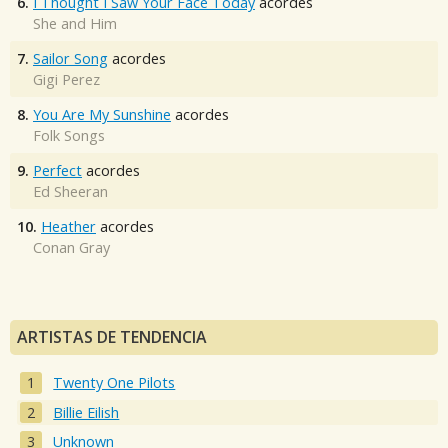
6.
I Thought I Saw Your Face Today
acordes
She and Him
7.
Sailor Song
acordes
Gigi Perez
8.
You Are My Sunshine
acordes
Folk Songs
9.
Perfect
acordes
Ed Sheeran
10.
Heather
acordes
Conan Gray
ARTISTAS DE TENDENCIA
Twenty One Pilots
Billie Eilish
Unknown