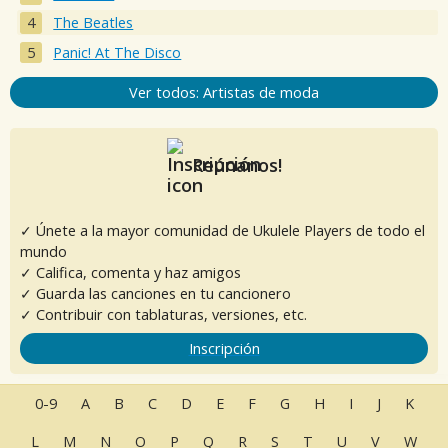
The Beatles
Panic! At The Disco
Ver todos: Artistas de moda
Reúnanos!
✓ Únete a la mayor comunidad de Ukulele Players de todo el
mundo
✓ Califica, comenta y haz amigos
✓ Guarda las canciones en tu cancionero
✓ Contribuir con tablaturas, versiones, etc.
Inscripción
0-9
A
B
C
D
E
F
G
H
I
J
K
L
M
N
O
P
Q
R
S
T
U
V
W