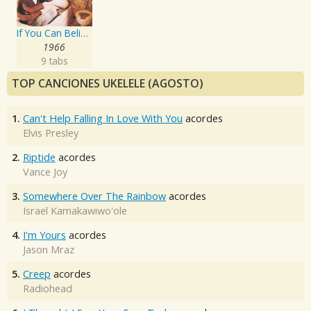
If You Can Believe Your Eyes & Ears
1966
9 tabs
TOP CANCIONES UKELELE (AGOSTO)
1.
Can't Help Falling In Love With You
acordes
Elvis Presley
2.
Riptide
acordes
Vance Joy
3.
Somewhere Over The Rainbow
acordes
Israel Kamakawiwo'ole
4.
I'm Yours
acordes
Jason Mraz
5.
Creep
acordes
Radiohead