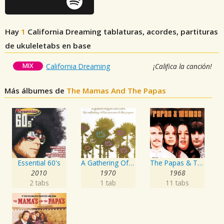
Hay
1
California Dreaming
tablaturas, acordes, partituras
de ukuleletabs en base
MIX
California Dreaming
¡Califica la canción!
Más álbumes de
The Mamas And The Papas
Essential 60's
A Gathering Of Flowers: The Anthology Of The Mamas & The Papas
The Papas & The Mamas
2010
1970
1968
2 tabs
1 tab
11 tabs