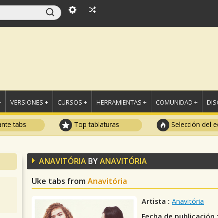
+
VERSIONES +
CURSOS +
HERRAMIENTAS +
COMUNIDAD +
DI
ante tabs
Top tablaturas
Selección del e
ANAVITÓRIA
BY
ANAVITÓRIA
Uke tabs from
Anavitória
Artista :
Anavitória
Fecha de publicación 