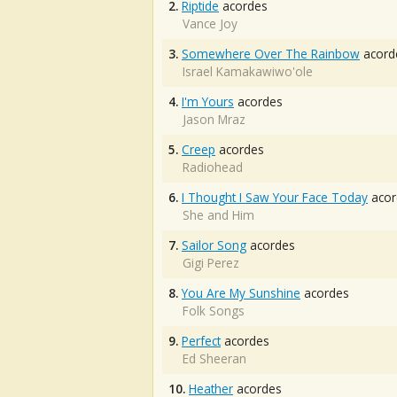
2.
Riptide
acordes
Vance Joy
3.
Somewhere Over The Rainbow
acord
Israel Kamakawiwo'ole
4.
I'm Yours
acordes
Jason Mraz
5.
Creep
acordes
Radiohead
6.
I Thought I Saw Your Face Today
acor
She and Him
7.
Sailor Song
acordes
Gigi Perez
8.
You Are My Sunshine
acordes
Folk Songs
9.
Perfect
acordes
Ed Sheeran
10.
Heather
acordes