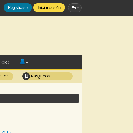
Registrarse
Iniciar sesión
Es
SCORD
+
ditor
Rasgueos
:
2015