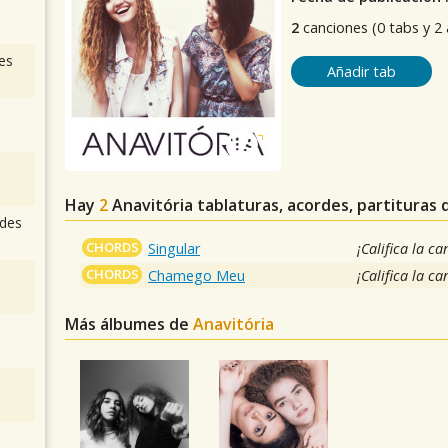
2
canciones (0 tabs y 2
es
Añadir tab
Hay
2
Anavitória
tablaturas, acordes, partituras 
des
CHORDS
Singular
¡Califica la ca
CHORDS
Chamego Meu
¡Califica la ca
Más álbumes de
Anavitória