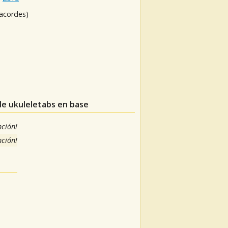
 acordes)
de ukuleletabs en base
nción!
nción!