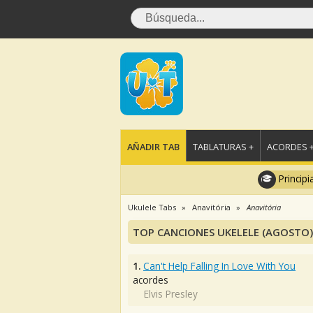
AÑADIR TAB
TABLATURAS +
ACORDES 
Principi
Ukulele Tabs
Anavitória
Anavitória
TOP CANCIONES UKELELE (AGOSTO)
1.
Can't Help Falling In Love With You
acordes
Elvis Presley