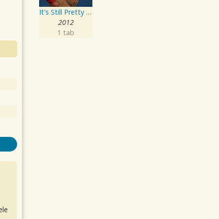
It's Still Pretty Terrible
2012
1 tab
ele