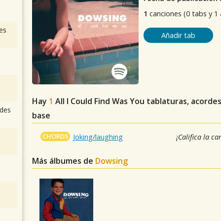
1
canciones (0 tabs y 1
es
Añadir tab
Hay
1
All I Could Find Was You
tablaturas, acordes
des
base
CHORDS
Joking/laughing
¡Califica la ca
Más álbumes de
Dowsing