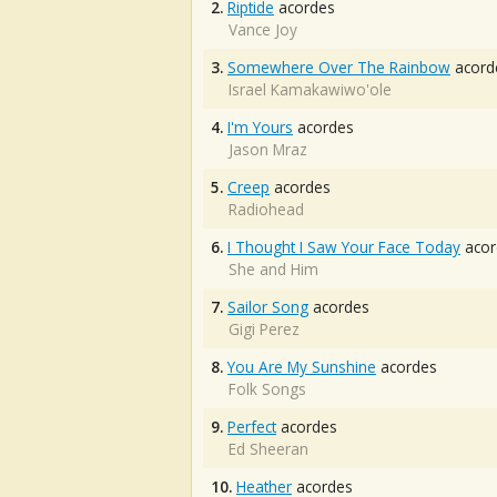
2.
Riptide
acordes
Vance Joy
3.
Somewhere Over The Rainbow
acord
Israel Kamakawiwo'ole
4.
I'm Yours
acordes
Jason Mraz
5.
Creep
acordes
Radiohead
6.
I Thought I Saw Your Face Today
acor
She and Him
7.
Sailor Song
acordes
Gigi Perez
8.
You Are My Sunshine
acordes
Folk Songs
9.
Perfect
acordes
Ed Sheeran
10.
Heather
acordes