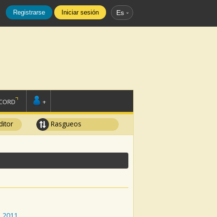
Registrarse
Iniciar sesión
Es
SCORD
+
ditor
Rasgueos
:
2011