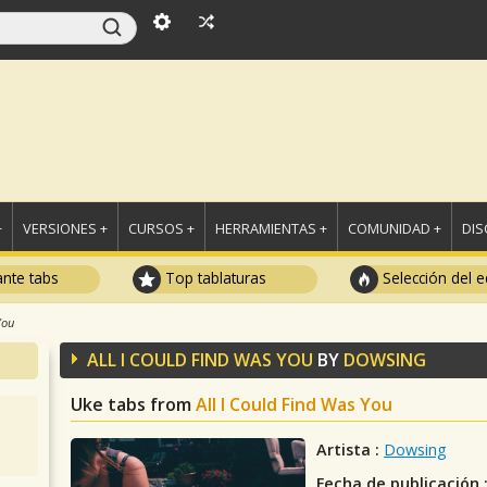
+
VERSIONES +
CURSOS +
HERRAMIENTAS +
COMUNIDAD +
DI
ante tabs
Top tablaturas
Selección del e
You
ALL I COULD FIND WAS YOU
BY
DOWSING
Uke tabs from
All I Could Find Was You
Artista :
Dowsing
Fecha de publicación 