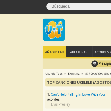
AÑADIR TAB
TABLATURAS +
ACORDES 
Principi
Ukulele Tabs
Dowsing
All I Could Find Was 
TOP CANCIONES UKELELE (AGOSTO)
1.
Can't Help Falling In Love With You
acordes
Elvis Presley