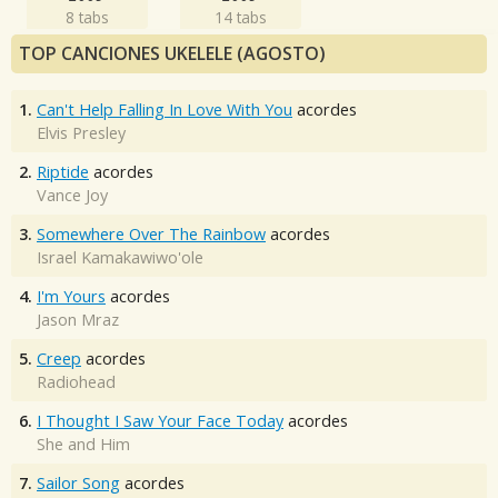
8 tabs
14 tabs
TOP CANCIONES UKELELE (AGOSTO)
1.
Can't Help Falling In Love With You
acordes
Elvis Presley
2.
Riptide
acordes
Vance Joy
3.
Somewhere Over The Rainbow
acordes
Israel Kamakawiwo'ole
4.
I'm Yours
acordes
Jason Mraz
5.
Creep
acordes
Radiohead
6.
I Thought I Saw Your Face Today
acordes
She and Him
7.
Sailor Song
acordes