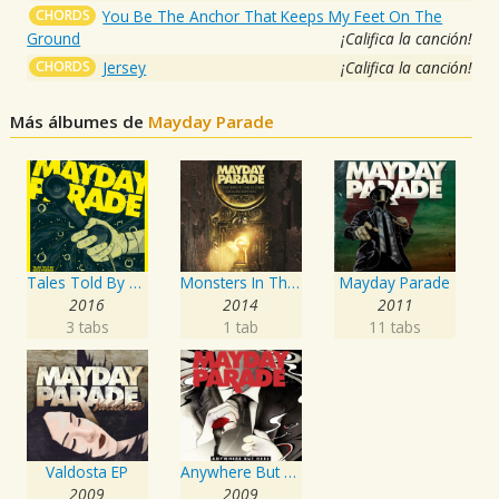
CHORDS
You Be The Anchor That Keeps My Feet On The
Ground
¡Califica la canción!
CHORDS
Jersey
¡Califica la canción!
Más álbumes de
Mayday Parade
Tales Told By Dead Friends
Monsters In The Closet
Mayday Parade
2016
2014
2011
3 tabs
1 tab
11 tabs
Valdosta EP
Anywhere But Here
2009
2009