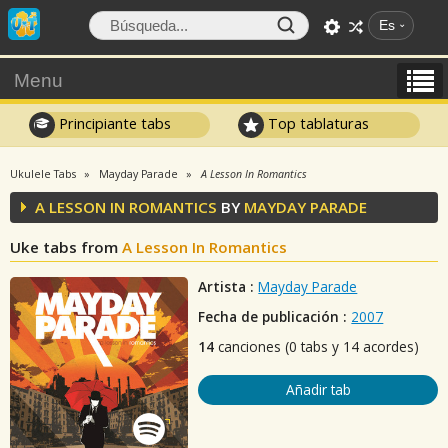
Es
Menu
Principiante tabs
Top tablaturas
Ukulele Tabs
Mayday Parade
A Lesson In Romantics
A LESSON IN ROMANTICS
BY
MAYDAY PARADE
Uke tabs from
A Lesson In Romantics
Artista :
Mayday Parade
Fecha de publicación :
2007
14
canciones (0 tabs y 14 acordes)
Añadir tab