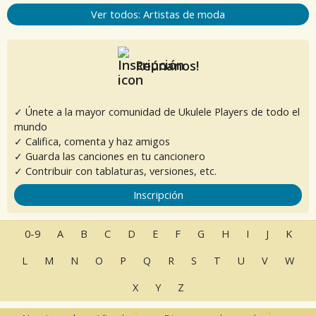
Ver todos: Artistas de moda
Reúnanos!
✓ Únete a la mayor comunidad de Ukulele Players de todo el
mundo
✓ Califica, comenta y haz amigos
✓ Guarda las canciones en tu cancionero
✓ Contribuir con tablaturas, versiones, etc.
Inscripción
0-9
A
B
C
D
E
F
G
H
I
J
K
L
M
N
O
P
Q
R
S
T
U
V
W
X
Y
Z