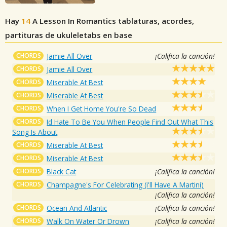
Hay
14
A Lesson In Romantics
tablaturas, acordes,
partituras de ukuleletabs en base
CHORDS
Jamie All Over
¡Califica la canción!
CHORDS
Jamie All Over
CHORDS
Miserable At Best
CHORDS
Miserable At Best
CHORDS
When I Get Home You're So Dead
CHORDS
Id Hate To Be You When People Find Out What This
Song Is About
CHORDS
Miserable At Best
CHORDS
Miserable At Best
CHORDS
Black Cat
¡Califica la canción!
CHORDS
Champagne's For Celebrating (i'll Have A Martini)
¡Califica la canción!
CHORDS
Ocean And Atlantic
¡Califica la canción!
CHORDS
Walk On Water Or Drown
¡Califica la canción!