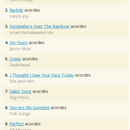
2.
Riptide
acordes
Vance Joy
3.
Somewhere Over The Rainbow
acordes
Israel Kamakawiwo'ole
4.
I'm Yours
acordes
Jason Mraz
5.
Creep
acordes
Radiohead
6.
I Thought I Saw Your Face Today
acordes
She and Him
7.
Sailor Song
acordes
Gigi Perez
8.
You Are My Sunshine
acordes
Folk Songs
9.
Perfect
acordes
Ed Sheeran