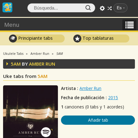
Es
Menu
Principiante tabs
Top tablaturas
Ukulele Tabs
Amber Run
5AM
5AM
BY
AMBER RUN
Uke tabs from
5AM
Artista :
Amber Run
Fecha de publicación :
2015
1
canciones (0 tabs y 1 acordes)
Añadir tab