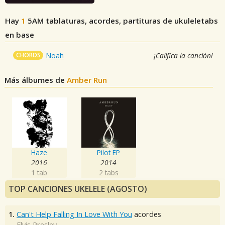
Hay
1
5AM
tablaturas, acordes, partituras de ukuleletabs
en base
CHORDS
Noah
¡Califica la canción!
Más álbumes de
Amber Run
Haze
Pilot EP
2016
2014
1 tab
2 tabs
TOP CANCIONES UKELELE (AGOSTO)
1.
Can't Help Falling In Love With You
acordes
Elvis Presley