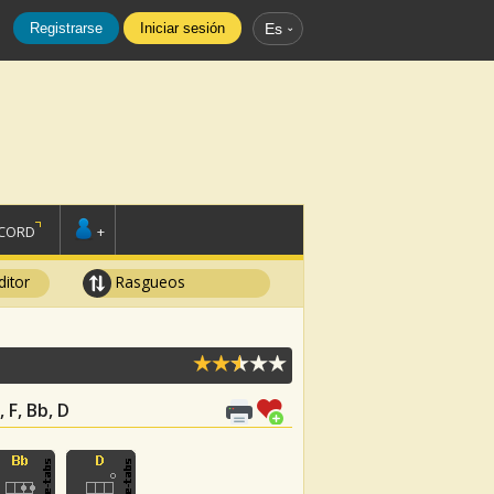
Registrarse
Iniciar sesión
Es
SCORD
+
ditor
Rasgueos
, F, Bb, D