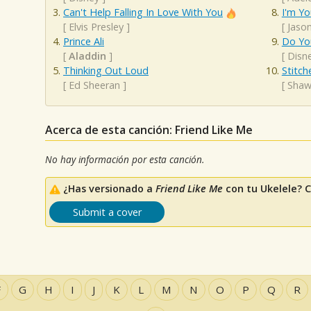
Can't Help Falling In Love With You
I'm Yo
[
Elvis Presley
]
[
Jaso
Prince Ali
Do Yo
[
Aladdin
]
[
Disn
Thinking Out Loud
Stitch
[
Ed Sheeran
]
[
Shaw
Acerca de esta canción: Friend Like Me
No hay información por esta canción.
¿Has versionado a
Friend Like Me
con tu Ukelele? 
Submit a cover
F
G
H
I
J
K
L
M
N
O
P
Q
R