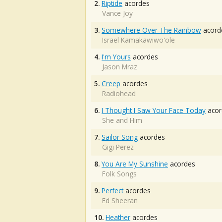
2.
Riptide
acordes
Vance Joy
3.
Somewhere Over The Rainbow
acord
Israel Kamakawiwo'ole
4.
I'm Yours
acordes
Jason Mraz
5.
Creep
acordes
Radiohead
6.
I Thought I Saw Your Face Today
acor
She and Him
7.
Sailor Song
acordes
Gigi Perez
8.
You Are My Sunshine
acordes
Folk Songs
9.
Perfect
acordes
Ed Sheeran
10.
Heather
acordes