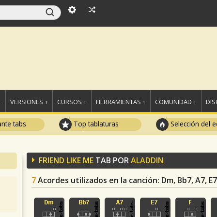
+
VERSIONES +
CURSOS +
HERRAMIENTAS +
COMUNIDAD +
DI
ante tabs
Top tablaturas
Selección del e
FRIEND LIKE ME
TAB POR
ALADDIN
7
Acordes utilizados en la canción
: Dm, Bb7, A7, E7