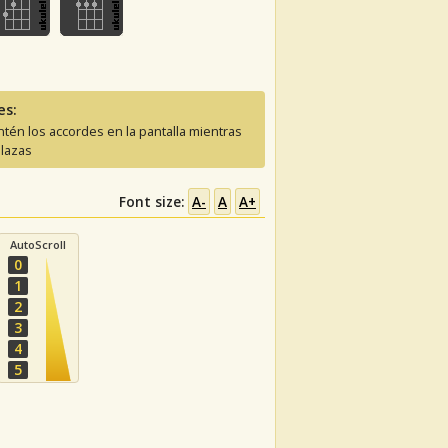
es:
tén los accordes en la pantalla mientras
lazas
Font size:
A-
A
A+
AutoScroll
0
1
2
3
4
5