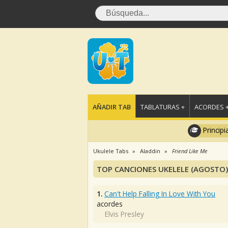
AÑADIR TAB
TABLATURAS +
ACORDES 
Principi
Ukulele Tabs
Aladdin
Friend Like Me
TOP CANCIONES UKELELE (AGOSTO)
1.
Can't Help Falling In Love With You
acordes
Elvis Presley