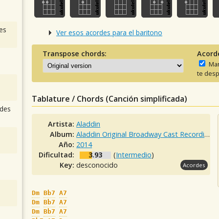
es
Ver esos acordes para el baritono
Transpose chords:
Acord
Man
te desp
Tablature / Chords (Canción simplificada)
des
Artista:
Aladdin
Album:
Aladdin Original Broadway Cast Recording
Año:
2014
Dificultad:
3.93
(
Intermedio
)
Key:
desconocido
Acordes
Dm
Bb7
A7
Dm
Bb7
A7
Dm
Bb7
A7