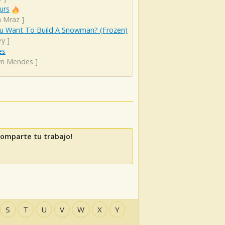
urs
n Mraz
]
u Want To Build A Snowman? (Frozen)
ey
]
es
n Mendes
]
Comparte tu trabajo!
S
T
U
V
W
X
Y