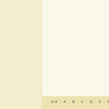
0-9
A
B
C
D
E