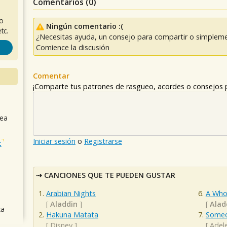
Comentarios (
0
)
ro
Ningún comentario :(
tc.
¿Necesitas ayuda, un consejo para compartir o simpleme
Comience la discusión
Comentar
¡Comparte tus patrones de rasgueo, acordes o consejos p
sea
Iniciar sesión
o
Registrarse
t
CANCIONES QUE TE PUEDEN GUSTAR
Arabian Nights
A Who
[
Aladdin
]
[
Alad
ca
Hakuna Matata
Someo
[
Disney
]
[
Adel