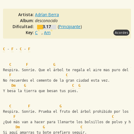
Artista:
Adrían Berra
Album:
desconocido
Dificultad:
3.17
(
Principiante
)
Key:
C
,
Am
Acordes
C
 - 
F
 - 
C
 - 
F
C
F
G
C
Respira. Sonríe. Que el árbol te regala el aire mas puro del b
F
C
No recuerdes el cemento de la gran ciudad esta vez.
Dm
G
C
G
Y besa la tierra que besan tus pies.
C
F
G
Respira. Sonríe. Prueba el fruto del árbol prohibido por los t
F
C
¿Qué más van a hacer para llenarte los bolsillos de polvo y hu
Dm
G
C
Si aquí amarras tu bote prefiero seguir.