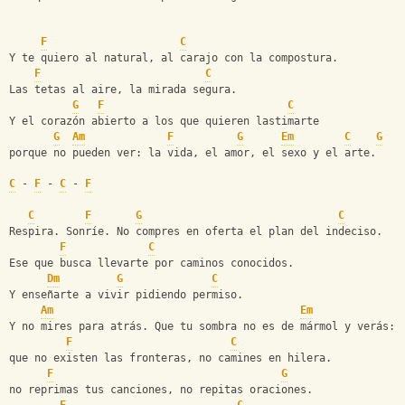
F
C
Y te quiero al natural, al carajo con la compostura.
F
C
Las tetas al aire, la mirada segura.
G
F
C
Y el corazón abierto a los que quieren lastimarte
G
Am
F
G
Em
C
G
porque no pueden ver: la vida, el amor, el sexo y el arte.
C
 - 
F
 - 
C
 - 
F
C
F
G
C
Respira. Sonríe. No compres en oferta el plan del indeciso.
F
C
Ese que busca llevarte por caminos conocidos.
Dm
G
C
Y enseñarte a vivir pidiendo permiso.
Am
Em
Y no mires para atrás. Que tu sombra no es de mármol y verás:
F
C
que no existen las fronteras, no camines en hilera.
F
G
no reprimas tus canciones, no repitas oraciones.