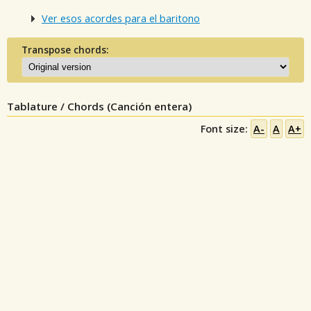
Ver esos acordes para el baritono
Transpose chords:
Tablature / Chords (Canción entera)
Font size:
A-
A
A+