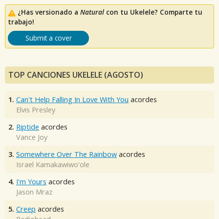
¿Has versionado a
Natural
con tu Ukelele? Comparte tu
trabajo!
Submit a cover
TOP CANCIONES UKELELE (AGOSTO)
1.
Can't Help Falling In Love With You
acordes
Elvis Presley
2.
Riptide
acordes
Vance Joy
3.
Somewhere Over The Rainbow
acordes
Israel Kamakawiwo'ole
4.
I'm Yours
acordes
Jason Mraz
5.
Creep
acordes