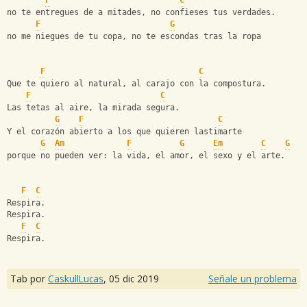
F
C
no te entregues de a mitades, no confieses tus verdades.
F
G
no me niegues de tu copa, no te escondas tras la ropa
F
C
Que te quiero al natural, al carajo con la compostura.
F
C
Las tetas al aire, la mirada segura.
G
F
C
Y el corazón abierto a los que quieren lastimarte
G
Am
F
G
Em
C
G
porque no pueden ver: la vida, el amor, el sexo y el arte.
F
C
Respira.
Respira.
F
C
Respira.
Tab por
CaskullLucas
,
05 dic 2019
Señale un problema