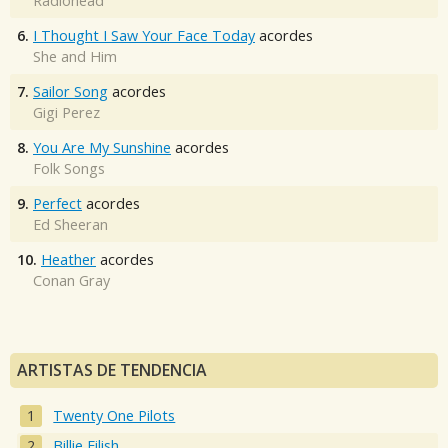
Radiohead
6.
I Thought I Saw Your Face Today
acordes
She and Him
7.
Sailor Song
acordes
Gigi Perez
8.
You Are My Sunshine
acordes
Folk Songs
9.
Perfect
acordes
Ed Sheeran
10.
Heather
acordes
Conan Gray
ARTISTAS DE TENDENCIA
Twenty One Pilots
Billie Eilish