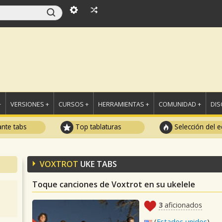
+
VERSIONES +
CURSOS +
HERRAMIENTAS +
COMUNIDAD +
DI
ante tabs
Top tablaturas
Selección del e
VOXTROT
UKE TABS
Toque canciones de Voxtrot en su ukelele
3
aficionados
(
Estados unidos
)