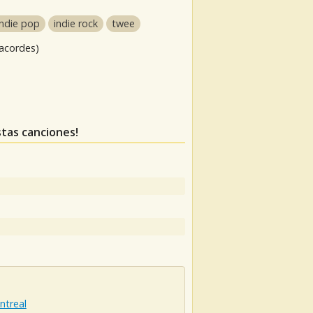
indie pop
indie rock
twee
 acordes)
stas canciones!
ntreal