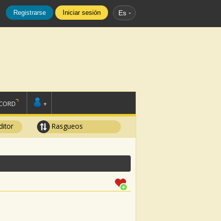
Registrarse
Iniciar sesión
Es
SCORD
+
ditor
Rasgueos