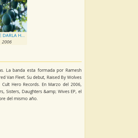
LITTLE DARLA HAS A TREAT FOR YOU, v.24: Endless Summer edition
2006
exas. La banda esta formada por Ramesh
ared Van Fleet. Su debut, Raised By Wolves
, Cult Hero Records. En Marzo del 2006,
rs, Sisters, Daughters &amp; Wives EP, el
mbre del mismo año.