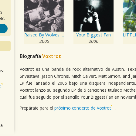
ro
tc.
Raised By Wolves EP
Your Biggest Fan
2005
2006
Biografía
Voxtrot
Voxtrot es una banda de rock alternativo de Austin, T
sea
Srivastava, Jason Chronis, Mitch Calvert, Matt Simon, and J
EP fue lanzado el 2005 bajo una disquera independiente
t
Voxtrot lanzo su segundo EP de 5 canciones titulado Mothe
cual fue seguido por el sencillo Your Biggest Fan en novie
Prepárate para el
próximo concierto de Voxtrot
.
ca