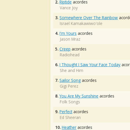
2.
Riptide
acordes
Vance Joy
3.
Somewhere Over The Rainbow
acord
Israel Kamakawiwo'ole
4.
I'm Yours
acordes
Jason Mraz
5.
Creep
acordes
Radiohead
6.
I Thought I Saw Your Face Today
acor
She and Him
7.
Sailor Song
acordes
Gigi Perez
8.
You Are My Sunshine
acordes
Folk Songs
9.
Perfect
acordes
Ed Sheeran
10.
Heather
acordes