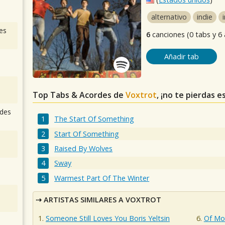
alternativo
indie
es
6
canciones (0 tabs y 6
Añadir tab
Top Tabs & Acordes de
Voxtrot
, ¡no te pierdas e
des
The Start Of Something
Start Of Something
Raised By Wolves
Sway
Warmest Part Of The Winter
ARTISTAS SIMILARES A VOXTROT
Someone Still Loves You Boris Yeltsin
Of Mo