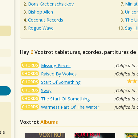
Boris Grebenschsickov
Miniat
Bishop Allen
Unico
Coconut Records
The U
Rogue Wave
Say Hi
Hay
6
Voxtrot
tablaturas, acordes, partituras de
CHORDS
Missing Pieces
¡Califica la
CHORDS
Raised By Wolves
¡Califica la
CHORDS
Start Of Something
CHORDS
Sway
¡Califica la
CHORDS
The Start Of Something
¡Califica la
CHORDS
Warmest Part Of The Winter
¡Califica la
Voxtrot
Albums
ele