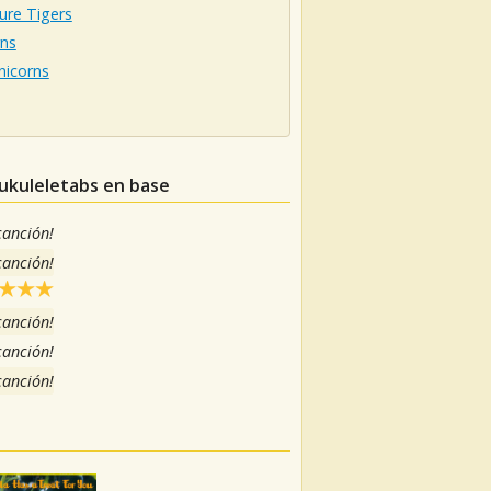
ure Tigers
rns
nicorns
 ukuleletabs en base
 canción!
 canción!
 canción!
 canción!
 canción!