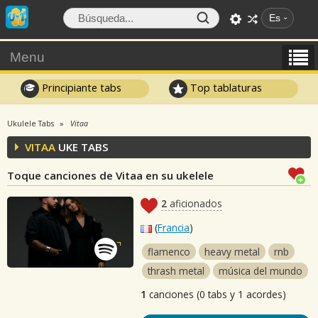
Es
Menu
Principiante tabs
Top tablaturas
Ukulele Tabs
Vitaa
VITAA
UKE TABS
Toque canciones de Vitaa en su ukelele
2
aficionados
(
Francia
)
flamenco
heavy metal
rnb
thrash metal
música del mundo
1
canciones (0 tabs y 1 acordes)