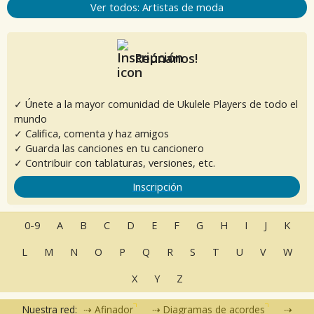
Ver todos: Artistas de moda
Reúnanos!
✓ Únete a la mayor comunidad de Ukulele Players de todo el
mundo
✓ Califica, comenta y haz amigos
✓ Guarda las canciones en tu cancionero
✓ Contribuir con tablaturas, versiones, etc.
Inscripción
0-9
A
B
C
D
E
F
G
H
I
J
K
L
M
N
O
P
Q
R
S
T
U
V
W
X
Y
Z
Nuestra red:
Afinador
Diagramas de acordes