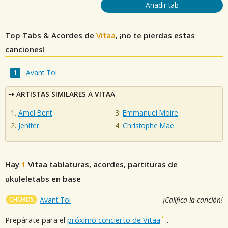
Añadir tab
Top Tabs & Acordes de
Vitaa
, ¡no te pierdas estas
canciones!
Avant Toi
ARTISTAS SIMILARES A VITAA
Amel Bent
Emmanuel Moire
Jenifer
Christophe Mae
Hay
1
Vitaa
tablaturas, acordes, partituras de
ukuleletabs en base
CHORDS
Avant Toi
¡Califica la canción!
Prepárate para el
próximo concierto de Vitaa
.