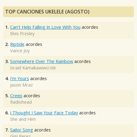
TOP CANCIONES UKELELE (AGOSTO)
1.
Can't Help Falling In Love With You
acordes
Elvis Presley
2.
Riptide
acordes
Vance Joy
3.
Somewhere Over The Rainbow
acordes
Israel Kamakawiwo'ole
4.
I'm Yours
acordes
Jason Mraz
5.
Creep
acordes
Radiohead
6.
I Thought I Saw Your Face Today
acordes
She and Him
7.
Sailor Song
acordes
Gigi Perez