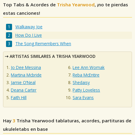
Top Tabs & Acordes de
Trisha Yearwood
, ¡no te pierdas
estas canciones!
Walkaway Joe
How Do I Live
The Song Remembers When
ARTISTAS SIMILARES A TRISHA YEARWOOD
Jo Dee Messina
Lee Ann Womak
Martina Mcbride
Reba McEntire
Jamie O’Neal
Shedaisy
Deana Carter
Patty Loveless
Faith Hill
Sara Evans
Hay
3
Trisha Yearwood
tablaturas, acordes, partituras de
ukuleletabs en base