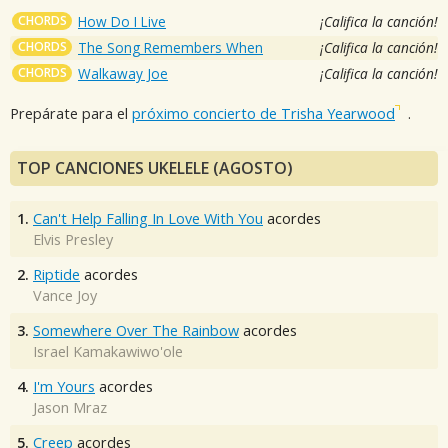
CHORDS
How Do I Live
¡Califica la canción!
CHORDS
The Song Remembers When
¡Califica la canción!
CHORDS
Walkaway Joe
¡Califica la canción!
Prepárate para el
próximo concierto de Trisha Yearwood
.
TOP CANCIONES UKELELE (AGOSTO)
1.
Can't Help Falling In Love With You
acordes
Elvis Presley
2.
Riptide
acordes
Vance Joy
3.
Somewhere Over The Rainbow
acordes
Israel Kamakawiwo'ole
4.
I'm Yours
acordes
Jason Mraz
5.
Creep
acordes