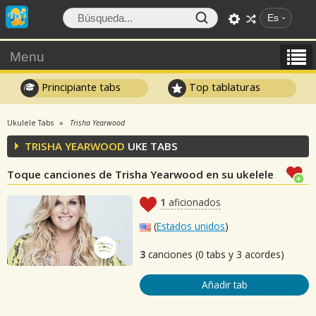
Es
Menu
Principiante tabs
Top tablaturas
Ukulele Tabs
Trisha Yearwood
TRISHA YEARWOOD
UKE TABS
Toque canciones de Trisha Yearwood en su ukelele
1
aficionados
(
Estados unidos
)
3
canciones (0 tabs y 3 acordes)
Añadir tab