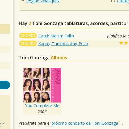
Regine Velasquez
Callalil
Hay
2
Toni Gonzaga
tablaturas, acordes, partitu
CHORDS
Catch Me I'm Fallin
¡Califica la
CHORDS
Kapag Tumibok Ang Puso
Toni Gonzaga
Albums
You Complete Me
2006
Prepárate para el
próximo concierto de Toni Gonzaga
.
ele