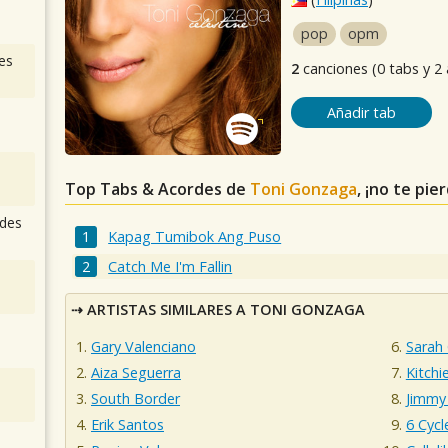
pop
opm
es
2
canciones (0 tabs y 2
Añadir tab
Top Tabs & Acordes de
Toni Gonzaga
, ¡no te pie
des
Kapag Tumibok Ang Puso
Catch Me I'm Fallin
ARTISTAS SIMILARES A TONI GONZAGA
Gary Valenciano
Sarah
Aiza Seguerra
Kitchi
South Border
Jimmy
Erik Santos
6 Cycl