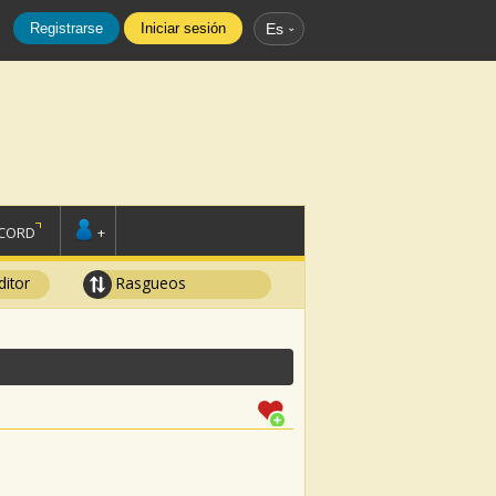
Registrarse
Iniciar sesión
Es
SCORD
+
ditor
Rasgueos