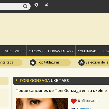
+
VERSIONES +
CURSOS +
HERRAMIENTAS +
COMUNIDAD +
DI
ante tabs
Top tablaturas
Selección del e
TONI GONZAGA
UKE TABS
Toque canciones de Toni Gonzaga en su ukelele
8
aficionados
(
Filipinas
)