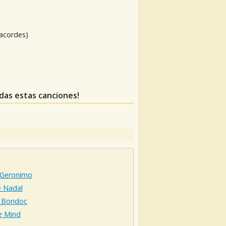
 acordes)
rdas estas canciones!
 Geronimo
e Nadal
 Bondoc
e Mind