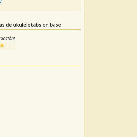
y
ras de ukuleletabs en base
 canción!