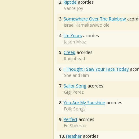
2.
Riptide
acordes
Vance Joy
3.
Somewhere Over The Rainbow
acord
Israel Kamakawiwo'ole
4.
I'm Yours
acordes
Jason Mraz
5.
Creep
acordes
Radiohead
6.
I Thought I Saw Your Face Today
acor
She and Him
7.
Sailor Song
acordes
Gigi Perez
8.
You Are My Sunshine
acordes
Folk Songs
9.
Perfect
acordes
Ed Sheeran
10.
Heather
acordes