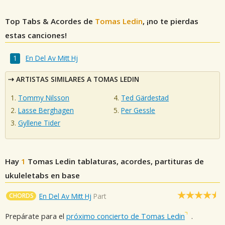
Top Tabs & Acordes de
Tomas Ledin
, ¡no te pierdas
estas canciones!
En Del Av Mitt Hj
ARTISTAS SIMILARES A TOMAS LEDIN
Tommy Nilsson
Ted Gärdestad
Lasse Berghagen
Per Gessle
Gyllene Tider
Hay
1
Tomas Ledin
tablaturas, acordes, partituras de
ukuleletabs en base
CHORDS
En Del Av Mitt Hj
Part
Prepárate para el
próximo concierto de Tomas Ledin
.