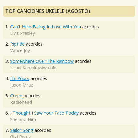
TOP CANCIONES UKELELE (AGOSTO)
1.
Can't Help Falling In Love With You
acordes
Elvis Presley
2.
Riptide
acordes
Vance Joy
3.
Somewhere Over The Rainbow
acordes
Israel Kamakawiwo'ole
4.
I'm Yours
acordes
Jason Mraz
5.
Creep
acordes
Radiohead
6.
I Thought I Saw Your Face Today
acordes
She and Him
7.
Sailor Song
acordes
Gigi Perez