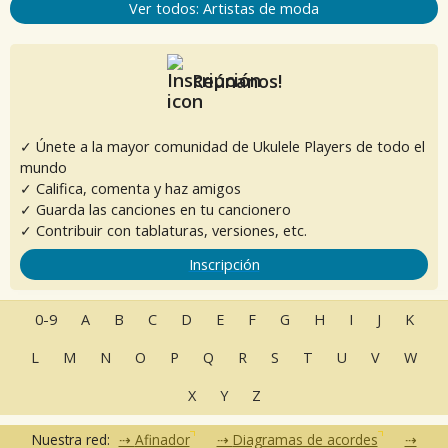
Ver todos: Artistas de moda
Reúnanos!
✓ Únete a la mayor comunidad de Ukulele Players de todo el
mundo
✓ Califica, comenta y haz amigos
✓ Guarda las canciones en tu cancionero
✓ Contribuir con tablaturas, versiones, etc.
Inscripción
0-9
A
B
C
D
E
F
G
H
I
J
K
L
M
N
O
P
Q
R
S
T
U
V
W
X
Y
Z
Nuestra red:
Afinador
Diagramas de acordes