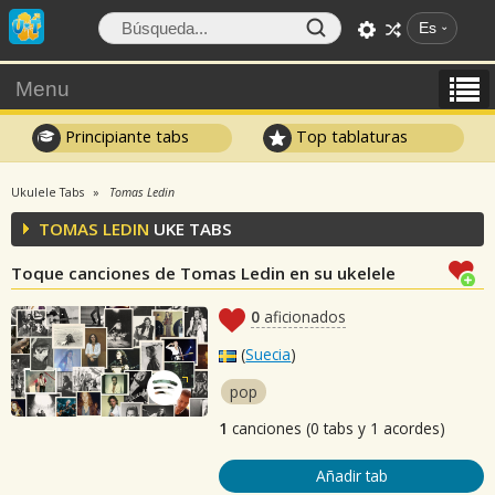
Es
Menu
Principiante tabs
Top tablaturas
Ukulele Tabs
Tomas Ledin
TOMAS LEDIN
UKE TABS
Toque canciones de Tomas Ledin en su ukelele
0
aficionados
(
Suecia
)
pop
1
canciones (0 tabs y 1 acordes)
Añadir tab