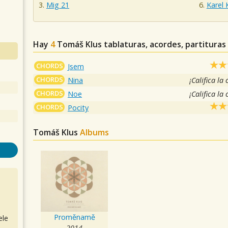
Mig 21
Karel 
Hay
4
Tomáš Klus
tablaturas, acordes, partituras
CHORDS
Jsem
CHORDS
Nina
¡Califica la
CHORDS
Noe
¡Califica la
CHORDS
Pocity
Tomáš Klus
Albums
Proměnamě
ele
2014