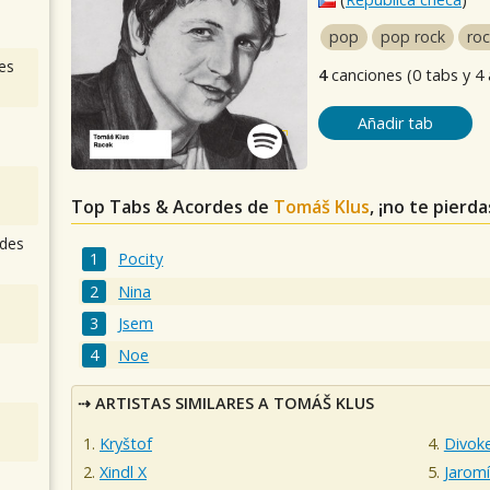
pop
pop rock
roc
es
4
canciones (0 tabs y 4
Añadir tab
Top Tabs & Acordes de
Tomáš Klus
, ¡no te pierd
des
Pocity
Nina
Jsem
Noe
ARTISTAS SIMILARES A TOMÁŠ KLUS
Kryštof
Divokej
Xindl X
Jaromí