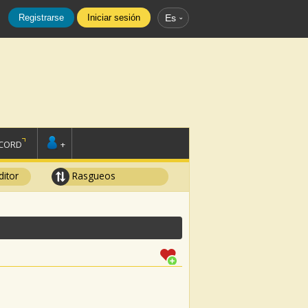
Registrarse
Iniciar sesión
Es
SCORD
+
ditor
Rasgueos