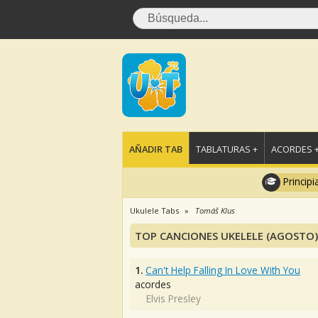
AÑADIR TAB
TABLATURAS +
ACORDES 
Principi
Ukulele Tabs
Tomáš Klus
TOP CANCIONES UKELELE (AGOSTO)
1.
Can't Help Falling In Love With You
acordes
Elvis Presley