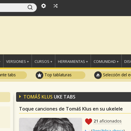
+
VERSIONES +
CURSOS +
HERRAMIENTAS +
COMUNIDAD +
DI
ante tabs
Top tablaturas
Selección del e
TOMÁŠ KLUS
UKE TABS
Toque canciones de Tomáš Klus en su ukelele
21
aficionados
(
República checa
)