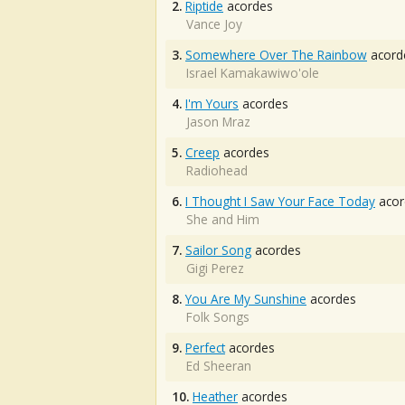
2.
Riptide
acordes
Vance Joy
3.
Somewhere Over The Rainbow
acord
Israel Kamakawiwo'ole
4.
I'm Yours
acordes
Jason Mraz
5.
Creep
acordes
Radiohead
6.
I Thought I Saw Your Face Today
acor
She and Him
7.
Sailor Song
acordes
Gigi Perez
8.
You Are My Sunshine
acordes
Folk Songs
9.
Perfect
acordes
Ed Sheeran
10.
Heather
acordes