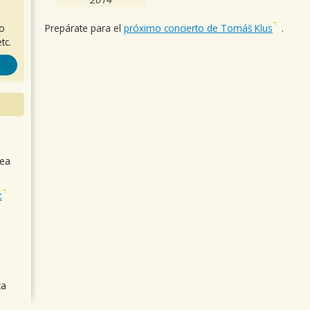
Prepárate para el
próximo concierto de Tomáš Klus
.
ro
tc.
sea
t
ca