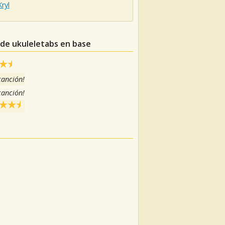
Kryl
 de ukuleletabs en base
 canción!
 canción!