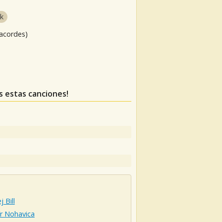
k
 acordes)
as estas canciones!
 Bill
r Nohavica