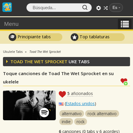
Es
Menu
Principiante tabs
Top tablaturas
Ukulele Tabs
Toad The Wet Sprocket
TOAD THE WET SPROCKET
UKE TABS
Toque canciones de Toad The Wet Sprocket en su
ukelele
5
aficionados
(
Estados unidos
)
alternativo
rock alternativo
indie
rock
6
canciones (0 tabs y 6 acordes)