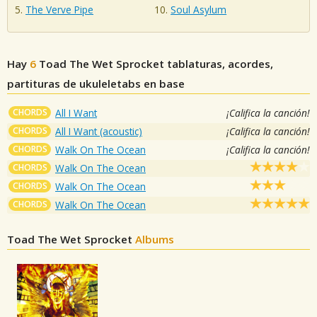
The Verve Pipe
Soul Asylum
Hay
6
Toad The Wet Sprocket
tablaturas, acordes,
partituras de ukuleletabs en base
CHORDS
All I Want
¡Califica la canción!
CHORDS
All I Want (acoustic)
¡Califica la canción!
CHORDS
Walk On The Ocean
¡Califica la canción!
CHORDS
Walk On The Ocean
CHORDS
Walk On The Ocean
CHORDS
Walk On The Ocean
Toad The Wet Sprocket
Albums