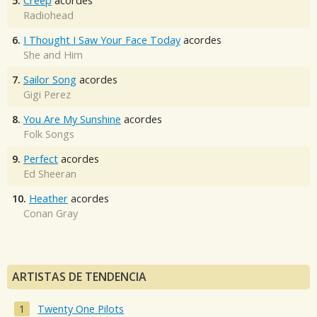
5.
Creep
acordes
Radiohead
6.
I Thought I Saw Your Face Today
acordes
She and Him
7.
Sailor Song
acordes
Gigi Perez
8.
You Are My Sunshine
acordes
Folk Songs
9.
Perfect
acordes
Ed Sheeran
10.
Heather
acordes
Conan Gray
ARTISTAS DE TENDENCIA
Twenty One Pilots