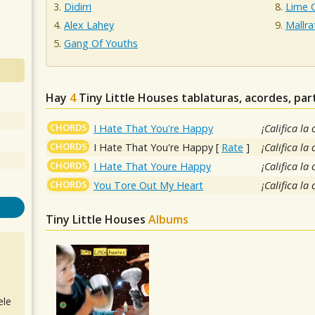
Didirri
Lime C
Alex Lahey
Mallra
Gang Of Youths
Hay
4
Tiny Little Houses
tablaturas, acordes, par
CHORDS
I Hate That You're Happy
¡Califica la
CHORDS
I Hate That You're Happy
[
Rate
]
¡Califica la
CHORDS
I Hate That Youre Happy
¡Califica la
CHORDS
You Tore Out My Heart
¡Califica la
Tiny Little Houses
Albums
ele