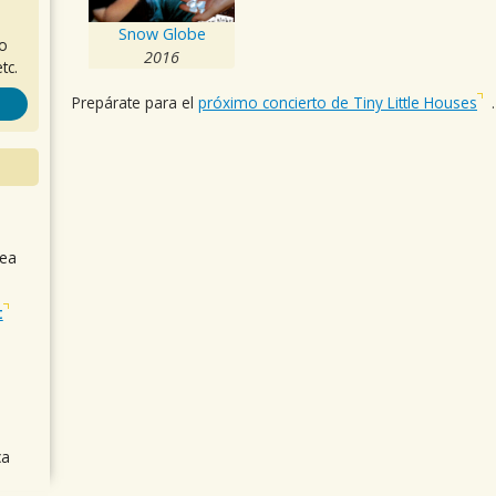
Snow Globe
ro
2016
tc.
Prepárate para el
próximo concierto de Tiny Little Houses
.
sea
t
ca