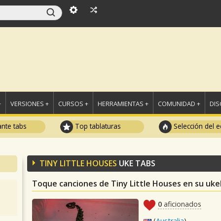
+
VERSIONES +
CURSOS +
HERRAMIENTAS +
COMUNIDAD +
DI
ante tabs
Top tablaturas
Selección del e
TINY LITTLE HOUSES
UKE TABS
Toque canciones de Tiny Little Houses en su uke
0
aficionados
(
Australia
)