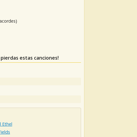
 acordes)
e pierdas estas canciones!
 Ethel
ields