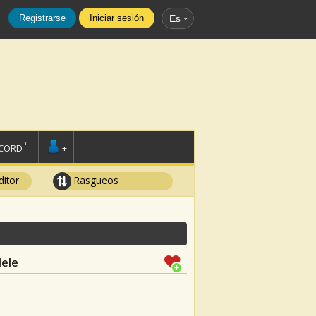
Registrarse
Iniciar sesión
Es
SCORD
+
ditor
Rasgueos
lele