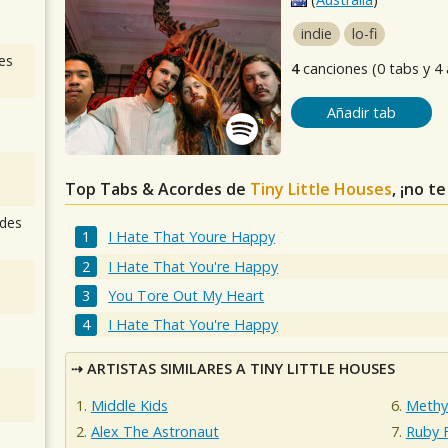
indie
lo-fi
es
4
canciones (0 tabs y 4
Añadir tab
Top Tabs & Acordes de
Tiny Little Houses
, ¡no t
des
I Hate That Youre Happy
I Hate That You're Happy
You Tore Out My Heart
I Hate That You're Happy
ARTISTAS SIMILARES A TINY LITTLE HOUSES
Middle Kids
Methyl
Alex The Astronaut
Ruby F