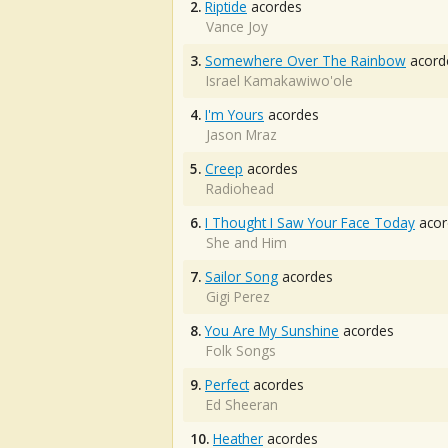
2.
Riptide
acordes
Vance Joy
3.
Somewhere Over The Rainbow
acord
Israel Kamakawiwo'ole
4.
I'm Yours
acordes
Jason Mraz
5.
Creep
acordes
Radiohead
6.
I Thought I Saw Your Face Today
acor
She and Him
7.
Sailor Song
acordes
Gigi Perez
8.
You Are My Sunshine
acordes
Folk Songs
9.
Perfect
acordes
Ed Sheeran
10.
Heather
acordes