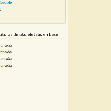
ordiale
t
tituras de ukuleletabs en base
 canción!
 canción!
 canción!
 canción!