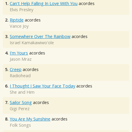
1.
Can't Help Falling In Love With You
acordes
Elvis Presley
2.
Riptide
acordes
Vance Joy
3.
Somewhere Over The Rainbow
acordes
Israel Kamakawiwo'ole
4.
I'm Yours
acordes
Jason Mraz
5.
Creep
acordes
Radiohead
6.
I Thought I Saw Your Face Today
acordes
She and Him
7.
Sailor Song
acordes
Gigi Perez
8.
You Are My Sunshine
acordes
Folk Songs