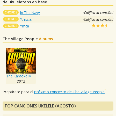
de ukuleletabs en base
CHORDS
In The Navy
¡Califica la canción!
CHORDS
Y.m.c.a.
¡Califica la canción!
CHORDS
Ymca
The Village People
Albums
The Karaoke Machine Presents - Karaoke Hot 100, Vol. 8
2012
Prepárate para el
próximo concierto de The Village People
.
TOP CANCIONES UKELELE (AGOSTO)