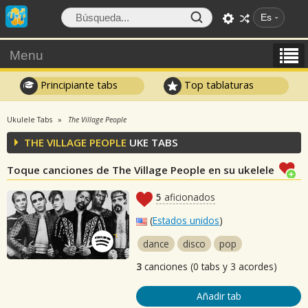
Es
Menu
Principiante tabs
Top tablaturas
Ukulele Tabs
The Village People
THE VILLAGE PEOPLE
UKE TABS
Toque canciones de The Village People en su ukelele
5
aficionados
(
Estados unidos
)
dance
disco
pop
3
canciones (0 tabs y 3 acordes)
Añadir tab