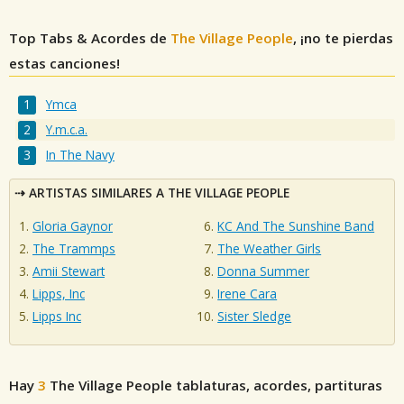
Top Tabs & Acordes de
The Village People
, ¡no te pierdas
estas canciones!
Ymca
Y.m.c.a.
In The Navy
ARTISTAS SIMILARES A THE VILLAGE PEOPLE
Gloria Gaynor
KC And The Sunshine Band
The Trammps
The Weather Girls
Amii Stewart
Donna Summer
Lipps, Inc
Irene Cara
Lipps Inc
Sister Sledge
Hay
3
The Village People
tablaturas, acordes, partituras