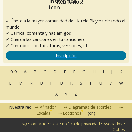
Reúnanos!
✓ Únete a la mayor comunidad de Ukulele Players de todo el
mundo
✓ Califica, comenta y haz amigos
✓ Guarda las canciones en tu cancionero
✓ Contribuir con tablaturas, versiones, etc.
Inscripción
0-9
A
B
C
D
E
F
G
H
I
J
K
L
M
N
O
P
Q
R
S
T
U
V
W
X
Y
Z
Nuestra red:
Afinador
Diagramas de acordes
Escalas
Lecciones
(en)
•
•
•
•
•
FAQ
Contacto
CGU
Política de privacidad
Asociados
Clubes