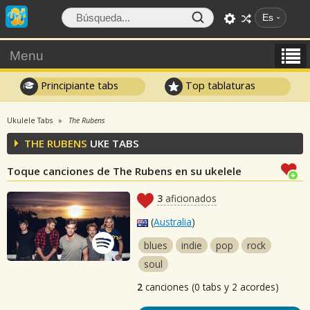
Es
Menu
Principiante tabs
Top tablaturas
Ukulele Tabs
The Rubens
THE RUBENS
UKE TABS
Toque canciones de The Rubens en su ukelele
3
aficionados
(
Australia
)
blues
indie
pop
rock
soul
2
canciones (0 tabs y 2 acordes)