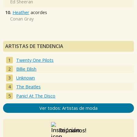
Ed Sheeran
10.
Heather
acordes
Conan Gray
ARTISTAS DE TENDENCIA
Twenty One Pilots
Billie Eilish
Unknown
The Beatles
Panic! At The Disco
Ver todos: Artistas de moda
Reúnanos!