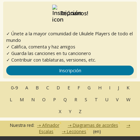
Reúnanos!
✓ Únete a la mayor comunidad de Ukulele Players de todo el
mundo
✓ Califica, comenta y haz amigos
✓ Guarda las canciones en tu cancionero
✓ Contribuir con tablaturas, versiones, etc.
Inscripción
0-9
A
B
C
D
E
F
G
H
I
J
K
L
M
N
O
P
Q
R
S
T
U
V
W
X
Y
Z
Nuestra red:
Afinador
Diagramas de acordes
Escalas
Lecciones
(en)