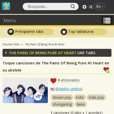
Es
Menu
Principiante tabs
Top tablaturas
Ukulele Tabs
The Pains Of Being Pure At Heart
THE PAINS OF BEING PURE AT HEART
UKE TABS
Toque canciones de The Pains Of Being Pure At Heart en
su ukelele
0
aficionados
(
Estados unidos
)
dream pop
indie
indie pop
shoegazing
twee
1
canciones (0 tabs y 1 acordes)