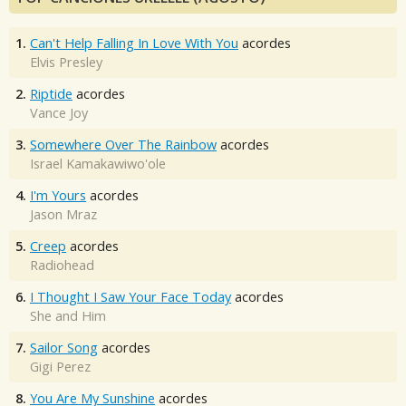
1.
Can't Help Falling In Love With You
acordes
Elvis Presley
2.
Riptide
acordes
Vance Joy
3.
Somewhere Over The Rainbow
acordes
Israel Kamakawiwo'ole
4.
I'm Yours
acordes
Jason Mraz
5.
Creep
acordes
Radiohead
6.
I Thought I Saw Your Face Today
acordes
She and Him
7.
Sailor Song
acordes
Gigi Perez
8.
You Are My Sunshine
acordes