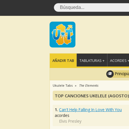
AÑADIR TAB
TABLATURAS +
ACORDES 
Principi
Ukulele Tabs
The Elements
TOP CANCIONES UKELELE (AGOSTO)
1.
Can't Help Falling In Love With You
acordes
Elvis Presley