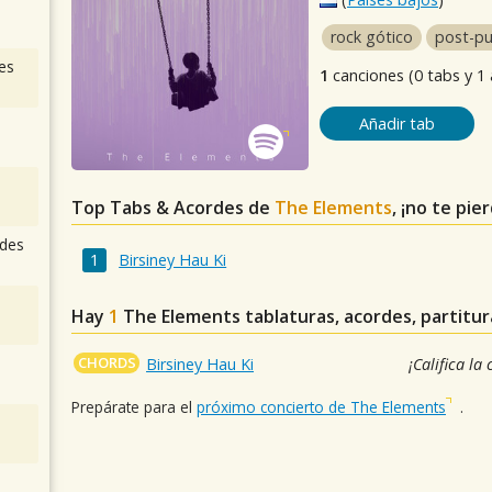
rock gótico
post-p
es
1
canciones (0 tabs y 1
Añadir tab
Top Tabs & Acordes de
The Elements
, ¡no te pie
des
Birsiney Hau Ki
Hay
1
The Elements
tablaturas, acordes, partitu
CHORDS
Birsiney Hau Ki
¡Califica la
Prepárate para el
próximo concierto de The Elements
.