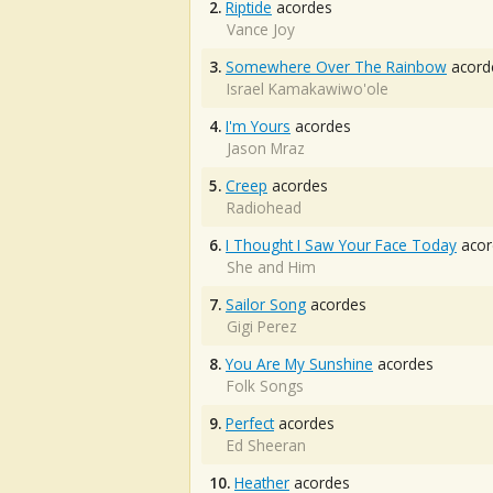
2.
Riptide
acordes
Vance Joy
3.
Somewhere Over The Rainbow
acord
Israel Kamakawiwo'ole
4.
I'm Yours
acordes
Jason Mraz
5.
Creep
acordes
Radiohead
6.
I Thought I Saw Your Face Today
acor
She and Him
7.
Sailor Song
acordes
Gigi Perez
8.
You Are My Sunshine
acordes
Folk Songs
9.
Perfect
acordes
Ed Sheeran
10.
Heather
acordes