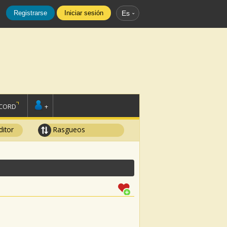
Registrarse
Iniciar sesión
Es
SCORD
+
ditor
Rasgueos