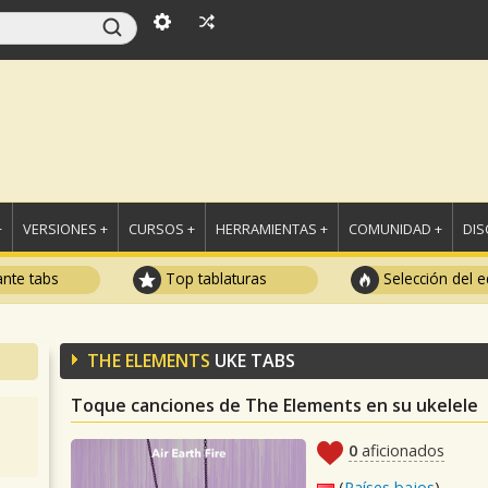
+
VERSIONES +
CURSOS +
HERRAMIENTAS +
COMUNIDAD +
DI
ante tabs
Top tablaturas
Selección del e
THE ELEMENTS
UKE TABS
Toque canciones de The Elements en su ukelele
0
aficionados
(
Países bajos
)