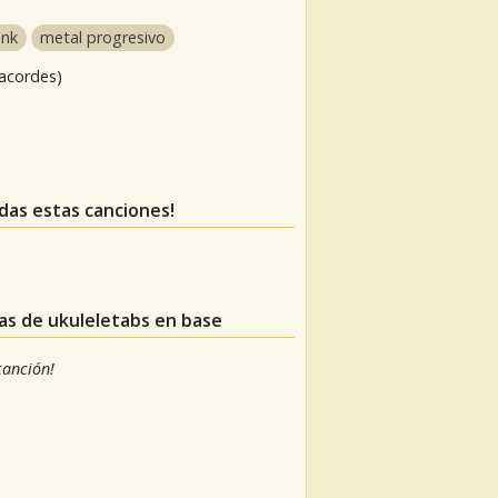
unk
metal progresivo
 acordes)
rdas estas canciones!
ras de ukuleletabs en base
 canción!