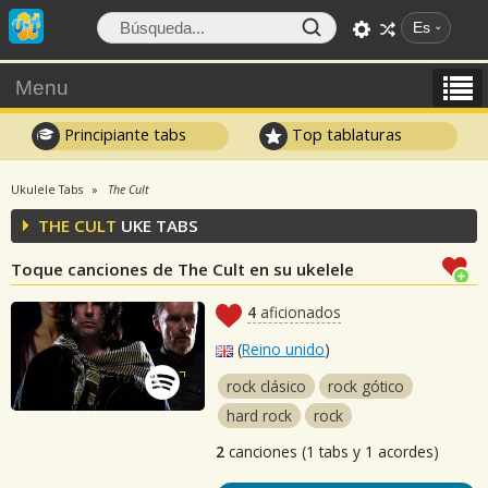
Es
Menu
Principiante tabs
Top tablaturas
Ukulele Tabs
The Cult
THE CULT
UKE TABS
Toque canciones de The Cult en su ukelele
4
aficionados
(
Reino unido
)
rock clásico
rock gótico
hard rock
rock
2
canciones (1 tabs y 1 acordes)