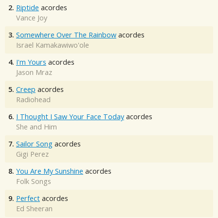
2.
Riptide
acordes
Vance Joy
3.
Somewhere Over The Rainbow
acordes
Israel Kamakawiwo'ole
4.
I'm Yours
acordes
Jason Mraz
5.
Creep
acordes
Radiohead
6.
I Thought I Saw Your Face Today
acordes
She and Him
7.
Sailor Song
acordes
Gigi Perez
8.
You Are My Sunshine
acordes
Folk Songs
9.
Perfect
acordes
Ed Sheeran