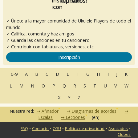
Reúnanos!
✓ Únete a la mayor comunidad de Ukulele Players de todo el
mundo
✓ Califica, comenta y haz amigos
✓ Guarda las canciones en tu cancionero
✓ Contribuir con tablaturas, versiones, etc.
Inscripción
0-9
A
B
C
D
E
F
G
H
I
J
K
L
M
N
O
P
Q
R
S
T
U
V
W
X
Y
Z
Nuestra red:
Afinador
Diagramas de acordes
Escalas
Lecciones
(en)
•
•
•
•
•
FAQ
Contacto
CGU
Política de privacidad
Asociados
Clubes