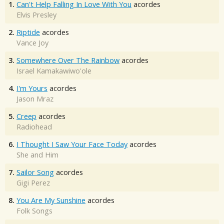
1.
Can't Help Falling In Love With You
acordes
Elvis Presley
2.
Riptide
acordes
Vance Joy
3.
Somewhere Over The Rainbow
acordes
Israel Kamakawiwo'ole
4.
I'm Yours
acordes
Jason Mraz
5.
Creep
acordes
Radiohead
6.
I Thought I Saw Your Face Today
acordes
She and Him
7.
Sailor Song
acordes
Gigi Perez
8.
You Are My Sunshine
acordes
Folk Songs