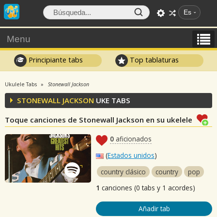
Es
Menu
Principiante tabs
Top tablaturas
Ukulele Tabs
Stonewall Jackson
STONEWALL JACKSON
UKE TABS
Toque canciones de Stonewall Jackson en su ukelele
0
aficionados
(
Estados unidos
)
country clásico
country
pop
1
canciones (0 tabs y 1 acordes)
Añadir tab