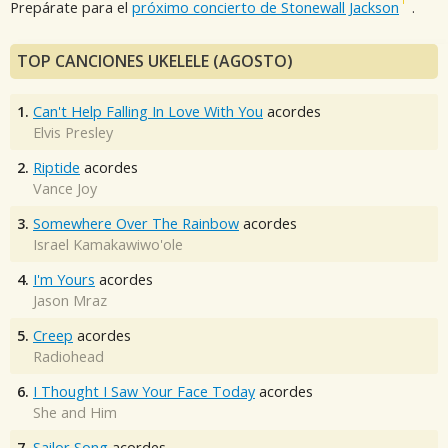
Prepárate para el
próximo concierto de Stonewall Jackson
.
TOP CANCIONES UKELELE (AGOSTO)
1.
Can't Help Falling In Love With You
acordes
Elvis Presley
2.
Riptide
acordes
Vance Joy
3.
Somewhere Over The Rainbow
acordes
Israel Kamakawiwo'ole
4.
I'm Yours
acordes
Jason Mraz
5.
Creep
acordes
Radiohead
6.
I Thought I Saw Your Face Today
acordes
She and Him
7.
Sailor Song
acordes