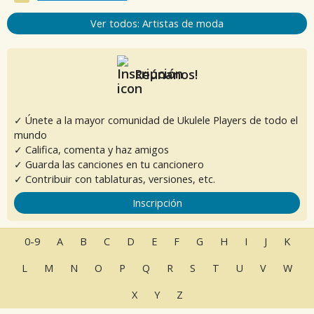
Ver todos: Artistas de moda
Reúnanos!
✓ Únete a la mayor comunidad de Ukulele Players de todo el
mundo
✓ Califica, comenta y haz amigos
✓ Guarda las canciones en tu cancionero
✓ Contribuir con tablaturas, versiones, etc.
Inscripción
0-9
A
B
C
D
E
F
G
H
I
J
K
L
M
N
O
P
Q
R
S
T
U
V
W
X
Y
Z