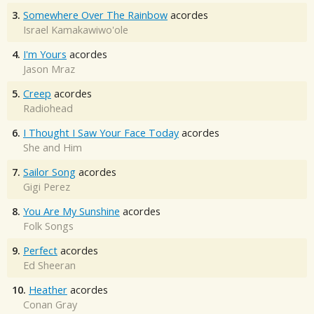
3.
Somewhere Over The Rainbow
acordes
Israel Kamakawiwo'ole
4.
I'm Yours
acordes
Jason Mraz
5.
Creep
acordes
Radiohead
6.
I Thought I Saw Your Face Today
acordes
She and Him
7.
Sailor Song
acordes
Gigi Perez
8.
You Are My Sunshine
acordes
Folk Songs
9.
Perfect
acordes
Ed Sheeran
10.
Heather
acordes
Conan Gray