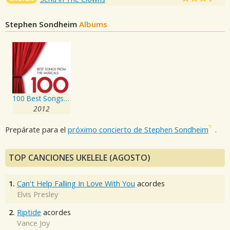
Stephen Sondheim
Albums
100 Best Songs from the Musicals
2012
Prepárate para el
próximo concierto de Stephen Sondheim
.
TOP CANCIONES UKELELE (AGOSTO)
1.
Can't Help Falling In Love With You
acordes
Elvis Presley
2.
Riptide
acordes
Vance Joy