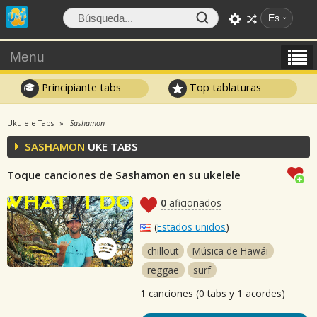
Es
Menu
Principiante tabs
Top tablaturas
Ukulele Tabs
Sashamon
SASHAMON
UKE TABS
Toque canciones de Sashamon en su ukelele
0
aficionados
(
Estados unidos
)
chillout
Música de Hawái
reggae
surf
1
canciones (0 tabs y 1 acordes)