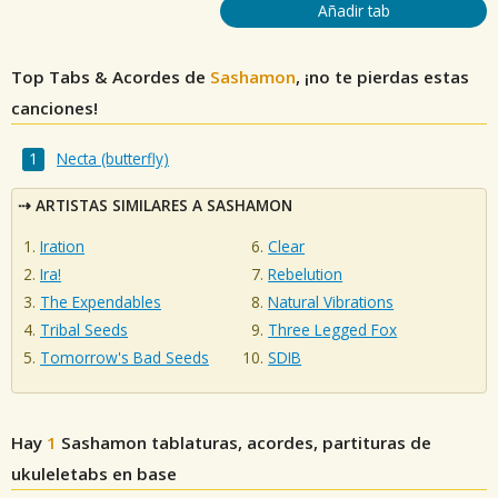
Añadir tab
Top Tabs & Acordes de
Sashamon
, ¡no te pierdas estas
canciones!
Necta (butterfly)
ARTISTAS SIMILARES A SASHAMON
Iration
Clear
Ira!
Rebelution
The Expendables
Natural Vibrations
Tribal Seeds
Three Legged Fox
Tomorrow's Bad Seeds
SDIB
Hay
1
Sashamon
tablaturas, acordes, partituras de
ukuleletabs en base