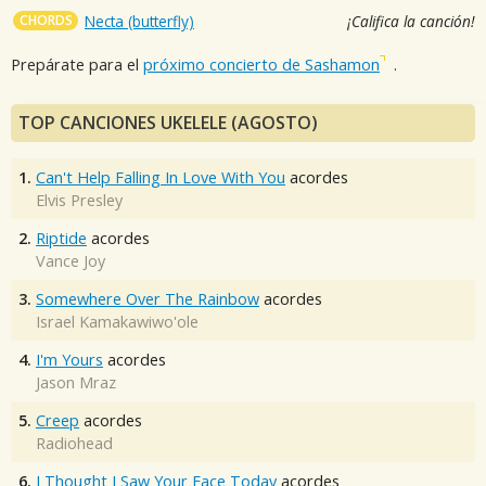
CHORDS
Necta (butterfly)
¡Califica la canción!
Prepárate para el
próximo concierto de Sashamon
.
TOP CANCIONES UKELELE (AGOSTO)
1.
Can't Help Falling In Love With You
acordes
Elvis Presley
2.
Riptide
acordes
Vance Joy
3.
Somewhere Over The Rainbow
acordes
Israel Kamakawiwo'ole
4.
I'm Yours
acordes
Jason Mraz
5.
Creep
acordes
Radiohead
6.
I Thought I Saw Your Face Today
acordes