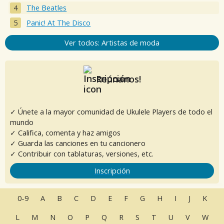
The Beatles
Panic! At The Disco
Ver todos: Artistas de moda
Reúnanos!
✓ Únete a la mayor comunidad de Ukulele Players de todo el
mundo
✓ Califica, comenta y haz amigos
✓ Guarda las canciones en tu cancionero
✓ Contribuir con tablaturas, versiones, etc.
Inscripción
0-9
A
B
C
D
E
F
G
H
I
J
K
L
M
N
O
P
Q
R
S
T
U
V
W