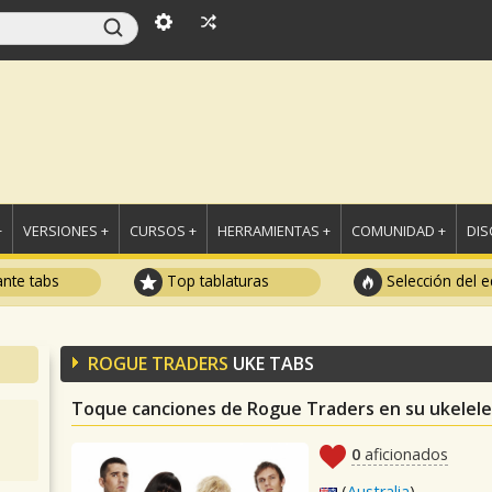
+
VERSIONES +
CURSOS +
HERRAMIENTAS +
COMUNIDAD +
DI
ante tabs
Top tablaturas
Selección del e
ROGUE TRADERS
UKE TABS
Toque canciones de Rogue Traders en su ukelele
0
aficionados
(
Australia
)