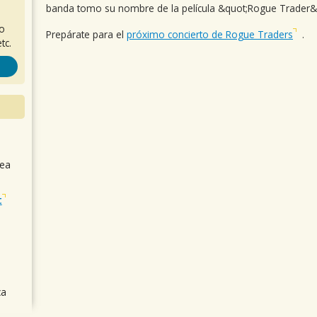
banda tomo su nombre de la película &quot;Rogue Trader&
ro
Prepárate para el
próximo concierto de Rogue Traders
.
tc.
sea
t
ca