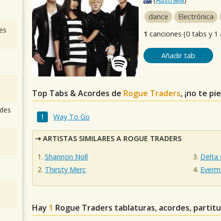
dance
Electrónica
es
1
canciones (0 tabs y 1
Añadir tab
Top Tabs & Acordes de
Rogue Traders
, ¡no te p
des
Way To Go
ARTISTAS SIMILARES A ROGUE TRADERS
Shannon Noll
Delta
Thirsty Merc
Everm
Hay
1
Rogue Traders
tablaturas, acordes, partit