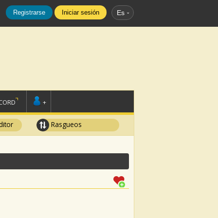
Registrarse
Iniciar sesión
Es
SCORD
+
ditor
Rasgueos