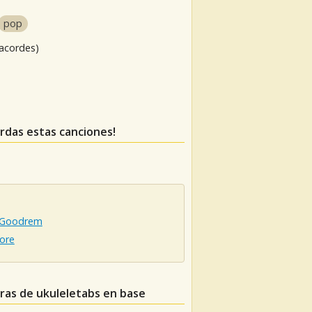
pop
 acordes)
ierdas estas canciones!
 Goodrem
ore
uras de ukuleletabs en base