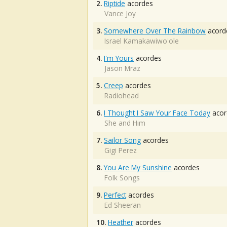
2.
Riptide
acordes
Vance Joy
3.
Somewhere Over The Rainbow
acord
Israel Kamakawiwo'ole
4.
I'm Yours
acordes
Jason Mraz
5.
Creep
acordes
Radiohead
6.
I Thought I Saw Your Face Today
acor
She and Him
7.
Sailor Song
acordes
Gigi Perez
8.
You Are My Sunshine
acordes
Folk Songs
9.
Perfect
acordes
Ed Sheeran
10.
Heather
acordes