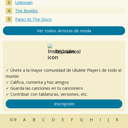
Unknown
The Beatles
Panic! At The Disco
Ver todos: Artistas de moda
Reúnanos!
✓ Únete a la mayor comunidad de Ukulele Players de todo el
mundo
✓ Califica, comenta y haz amigos
✓ Guarda las canciones en tu cancionero
✓ Contribuir con tablaturas, versiones, etc.
Inscripción
0-9
A
B
C
D
E
F
G
H
I
J
K