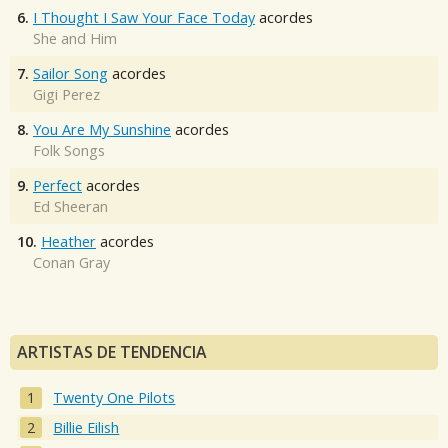
6.
I Thought I Saw Your Face Today
acordes
She and Him
7.
Sailor Song
acordes
Gigi Perez
8.
You Are My Sunshine
acordes
Folk Songs
9.
Perfect
acordes
Ed Sheeran
10.
Heather
acordes
Conan Gray
ARTISTAS DE TENDENCIA
Twenty One Pilots
Billie Eilish