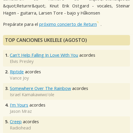
&quot;Returnr&quot;. Knut Erik Ostgard - vocales, Steinar
Hagen - guitarra, Larsen Tore - bajo y Håkonsen
Prepárate para el
próximo concierto de Return
.
TOP CANCIONES UKELELE (AGOSTO)
1.
Can't Help Falling In Love With You
acordes
Elvis Presley
2.
Riptide
acordes
Vance Joy
3.
Somewhere Over The Rainbow
acordes
Israel Kamakawiwo'ole
4.
I'm Yours
acordes
Jason Mraz
5.
Creep
acordes
Radiohead