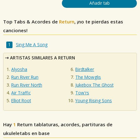
Añadir tab
Top Tabs & Acordes de
Return
, ¡no te pierdas estas
canciones!
Sing Me A Song
ARTISTAS SIMILARES A RETURN
Alyosha
Birdtalker
Run River Run
The Mowglis
Run River North
Jukebox The Ghost
Air Traffic
Tow'rs
Elliot Root
Young Rising Sons
Hay
1
Return
tablaturas, acordes, partituras de
ukuleletabs en base