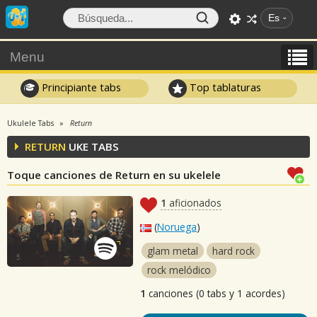
Es
Menu
Principiante tabs
Top tablaturas
Ukulele Tabs
Return
RETURN
UKE TABS
Toque canciones de Return en su ukelele
1
aficionados
(
Noruega
)
glam metal
hard rock
rock melódico
1
canciones (0 tabs y 1 acordes)