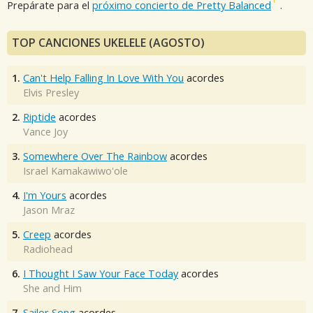
Prepárate para el
próximo concierto de Pretty Balanced
.
TOP CANCIONES UKELELE (AGOSTO)
1.
Can't Help Falling In Love With You
acordes
Elvis Presley
2.
Riptide
acordes
Vance Joy
3.
Somewhere Over The Rainbow
acordes
Israel Kamakawiwo'ole
4.
I'm Yours
acordes
Jason Mraz
5.
Creep
acordes
Radiohead
6.
I Thought I Saw Your Face Today
acordes
She and Him
7.
Sailor Song
acordes