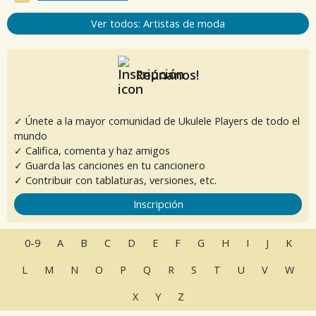
Ver todos: Artistas de moda
Reúnanos!
✓ Únete a la mayor comunidad de Ukulele Players de todo el
mundo
✓ Califica, comenta y haz amigos
✓ Guarda las canciones en tu cancionero
✓ Contribuir con tablaturas, versiones, etc.
Inscripción
0-9
A
B
C
D
E
F
G
H
I
J
K
L
M
N
O
P
Q
R
S
T
U
V
W
X
Y
Z