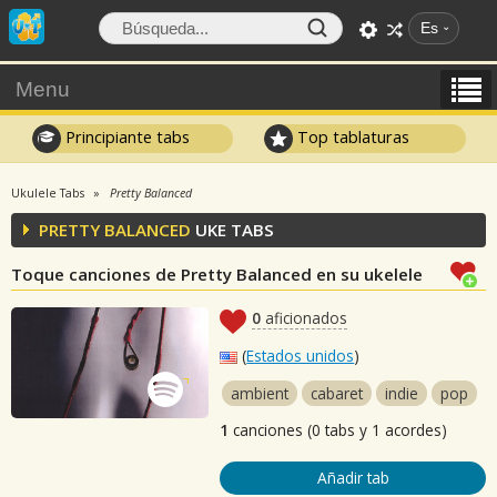
Es
Menu
Principiante tabs
Top tablaturas
Ukulele Tabs
Pretty Balanced
PRETTY BALANCED
UKE TABS
Toque canciones de Pretty Balanced en su ukelele
0
aficionados
(
Estados unidos
)
ambient
cabaret
indie
pop
1
canciones (0 tabs y 1 acordes)
Añadir tab