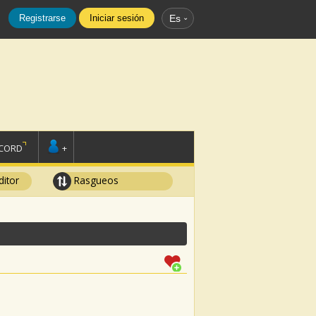
Registrarse
Iniciar sesión
Es
SCORD
+
ditor
Rasgueos