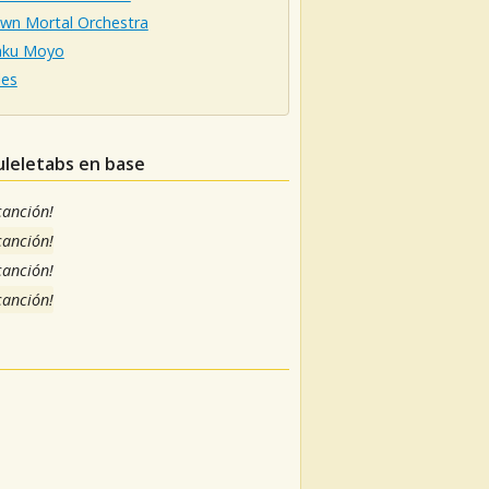
wn Mortal Orchestra
aku Moyo
es
uleletabs en base
 canción!
 canción!
 canción!
 canción!