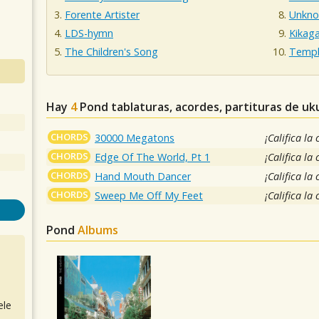
Forente Artister
Unkno
LDS-hymn
Kikag
The Children's Song
Templ
Hay
4
Pond
tablaturas, acordes, partituras de uk
CHORDS
30000 Megatons
¡Califica la
CHORDS
Edge Of The World, Pt 1
¡Califica la
CHORDS
Hand Mouth Dancer
¡Califica la
CHORDS
Sweep Me Off My Feet
¡Califica la
Pond
Albums
ele