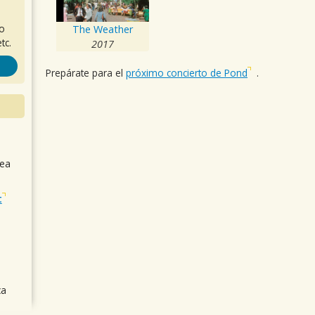
ro
The Weather
tc.
2017
Prepárate para el
próximo concierto de Pond
.
sea
t
ca