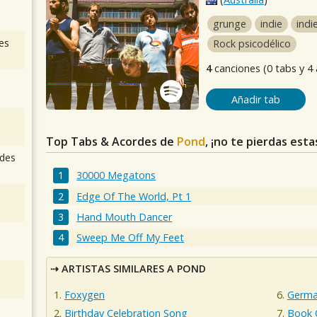
grunge
indie
indi
es
Rock psicodélico
4
canciones (0 tabs y 4
Añadir tab
Top Tabs & Acordes de
Pond
, ¡no te pierdas esta
des
30000 Megatons
Edge Of The World, Pt 1
Hand Mouth Dancer
Sweep Me Off My Feet
ARTISTAS SIMILARES A POND
Foxygen
Germa
Birthday Celebration Song
Book 