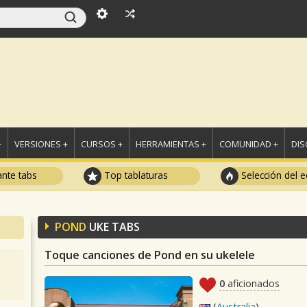
+
VERSIONES +
CURSOS +
HERRAMIENTAS +
COMUNIDAD +
DI
ante tabs
Top tablaturas
Selección del e
POND
UKE TABS
Toque canciones de Pond en su ukelele
0
aficionados
(
Australia
)