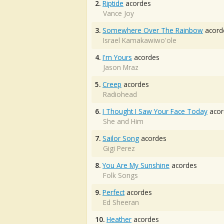
2.
Riptide
acordes
Vance Joy
3.
Somewhere Over The Rainbow
acord
Israel Kamakawiwo'ole
4.
I'm Yours
acordes
Jason Mraz
5.
Creep
acordes
Radiohead
6.
I Thought I Saw Your Face Today
acor
She and Him
7.
Sailor Song
acordes
Gigi Perez
8.
You Are My Sunshine
acordes
Folk Songs
9.
Perfect
acordes
Ed Sheeran
10.
Heather
acordes