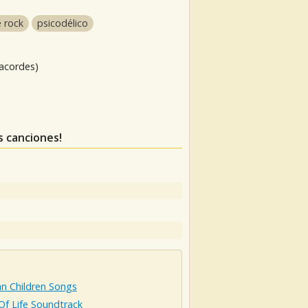
e rock
psicodélico
 acordes)
s canciones!
n Children Songs
Of Life Soundtrack