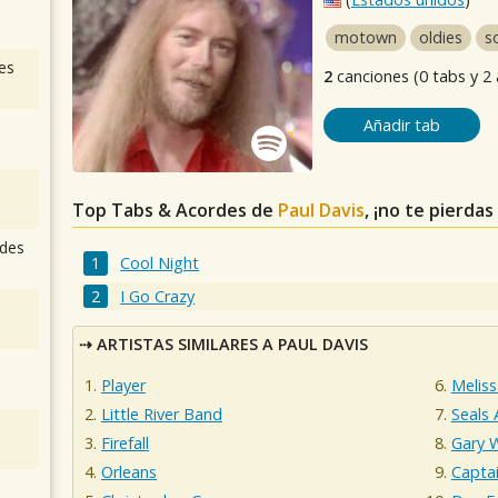
motown
oldies
s
es
2
canciones (0 tabs y 2
Añadir tab
Top Tabs & Acordes de
Paul Davis
, ¡no te pierda
des
Cool Night
I Go Crazy
ARTISTAS SIMILARES A PAUL DAVIS
Player
Melis
Little River Band
Seals 
Firefall
Gary 
Orleans
Captai