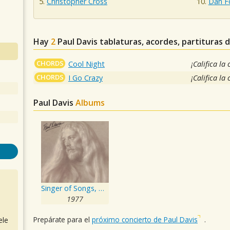
Christopher Cross
Dan F
Hay
2
Paul Davis
tablaturas, acordes, partituras 
CHORDS
Cool Night
¡Califica la
CHORDS
I Go Crazy
¡Califica la
Paul Davis
Albums
Singer of Songs, Teller of Tales
1977
Prepárate para el
próximo concierto de Paul Davis
.
ele