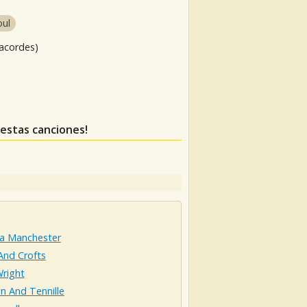
oul
 acordes)
s estas canciones!
sa Manchester
And Crofts
Wright
n And Tennille