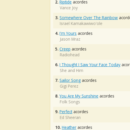
2.
Riptide
acordes
Vance Joy
3.
Somewhere Over The Rainbow
acord
Israel Kamakawiwo'ole
4.
I'm Yours
acordes
Jason Mraz
5.
Creep
acordes
Radiohead
6.
I Thought I Saw Your Face Today
acor
She and Him
7.
Sailor Song
acordes
Gigi Perez
8.
You Are My Sunshine
acordes
Folk Songs
9.
Perfect
acordes
Ed Sheeran
10.
Heather
acordes