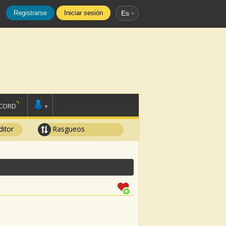
Registrarse
Iniciar sesión
Es
SCORD
+
ditor
Rasgueos