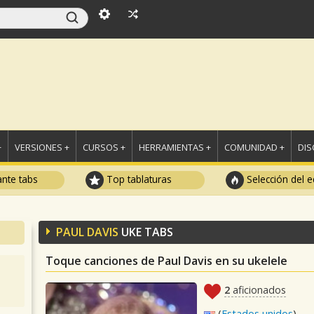
+
VERSIONES +
CURSOS +
HERRAMIENTAS +
COMUNIDAD +
DI
ante tabs
Top tablaturas
Selección del e
PAUL DAVIS
UKE TABS
Toque canciones de Paul Davis en su ukelele
2
aficionados
(
Estados unidos
)