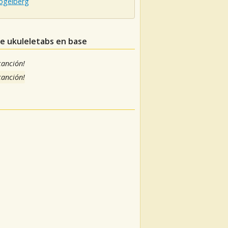
ogelberg
de ukuleletabs en base
 canción!
 canción!