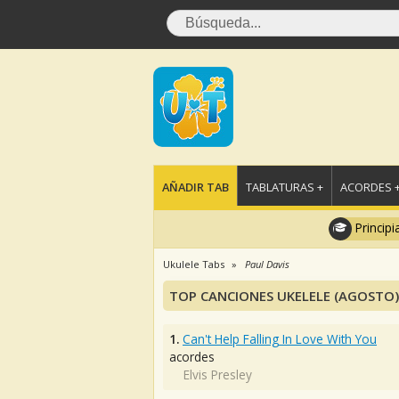
AÑADIR TAB
TABLATURAS +
ACORDES 
Principi
Ukulele Tabs
Paul Davis
TOP CANCIONES UKELELE (AGOSTO)
1.
Can't Help Falling In Love With You
acordes
Elvis Presley