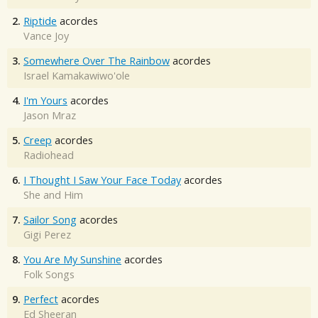
2.
Riptide
acordes
Vance Joy
3.
Somewhere Over The Rainbow
acordes
Israel Kamakawiwo'ole
4.
I'm Yours
acordes
Jason Mraz
5.
Creep
acordes
Radiohead
6.
I Thought I Saw Your Face Today
acordes
She and Him
7.
Sailor Song
acordes
Gigi Perez
8.
You Are My Sunshine
acordes
Folk Songs
9.
Perfect
acordes
Ed Sheeran