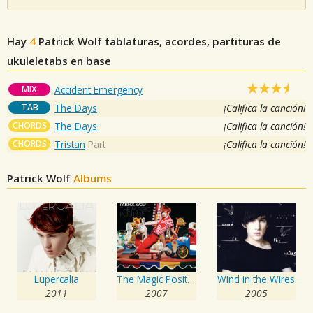
Hay
4
Patrick Wolf
tablaturas, acordes, partituras de
ukuleletabs en base
MIX
Accident Emergency
TAB
The Days
¡Califica la canción!
CHORDS
The Days
¡Califica la canción!
CHORDS
Tristan
Part
¡Califica la canción!
Patrick Wolf
Albums
Lupercalia
The Magic Position
Wind in the Wires
2011
2007
2005