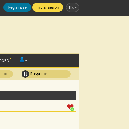
Registrarse
Iniciar sesión
Es
SCORD
+
ditor
Rasgueos