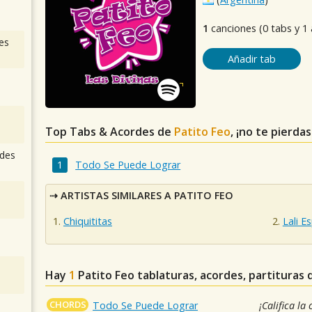
1
canciones (0 tabs y 1
es
Añadir tab
Top Tabs & Acordes de
Patito Feo
, ¡no te pierda
des
Todo Se Puede Lograr
ARTISTAS SIMILARES A PATITO FEO
Chiquititas
Lali E
Hay
1
Patito Feo
tablaturas, acordes, partituras 
CHORDS
Todo Se Puede Lograr
¡Califica la