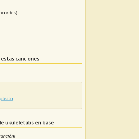
 acordes)
s estas canciones!
spósito
de ukuleletabs en base
 canción!