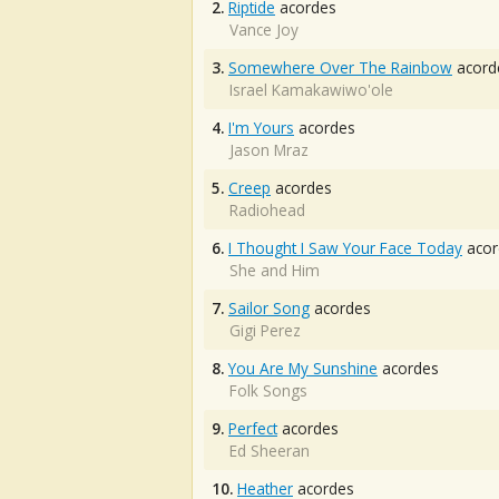
2.
Riptide
acordes
Vance Joy
3.
Somewhere Over The Rainbow
acord
Israel Kamakawiwo'ole
4.
I'm Yours
acordes
Jason Mraz
5.
Creep
acordes
Radiohead
6.
I Thought I Saw Your Face Today
acor
She and Him
7.
Sailor Song
acordes
Gigi Perez
8.
You Are My Sunshine
acordes
Folk Songs
9.
Perfect
acordes
Ed Sheeran
10.
Heather
acordes