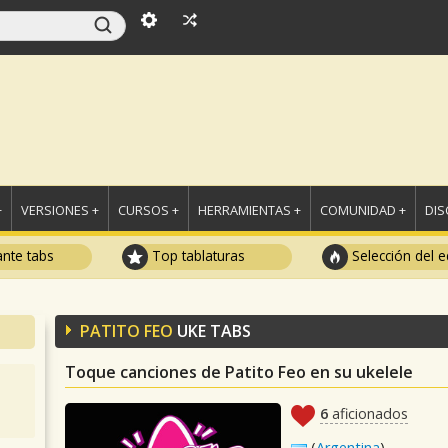
+
VERSIONES +
CURSOS +
HERRAMIENTAS +
COMUNIDAD +
DI
ante tabs
Top tablaturas
Selección del e
PATITO FEO
UKE TABS
Toque canciones de Patito Feo en su ukelele
6
aficionados
(
Argentina
)