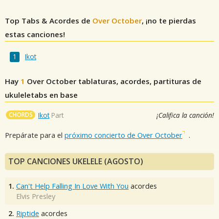
Top Tabs & Acordes de
Over October
, ¡no te pierdas
estas canciones!
Ikot
Hay
1
Over October
tablaturas, acordes, partituras de
ukuleletabs en base
CHORDS
Ikot
Part
¡Califica la canción!
Prepárate para el
próximo concierto de Over October
.
TOP CANCIONES UKELELE (AGOSTO)
1.
Can't Help Falling In Love With You
acordes
Elvis Presley
2.
Riptide
acordes