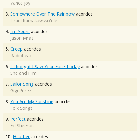
Vance Joy
3.
Somewhere Over The Rainbow
acordes
Israel Kamakawiwo'ole
4.
I'm Yours
acordes
Jason Mraz
5.
Creep
acordes
Radiohead
6.
I Thought I Saw Your Face Today
acordes
She and Him
7.
Sailor Song
acordes
Gigi Perez
8.
You Are My Sunshine
acordes
Folk Songs
9.
Perfect
acordes
Ed Sheeran
10.
Heather
acordes