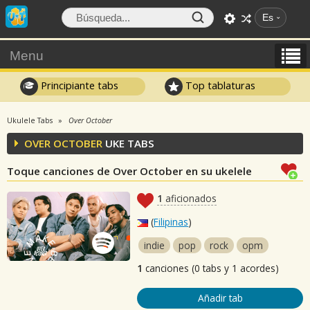
Es
Menu
Principiante tabs
Top tablaturas
Ukulele Tabs
Over October
OVER OCTOBER
UKE TABS
Toque canciones de Over October en su ukelele
1
aficionados
(
Filipinas
)
indie
pop
rock
opm
1
canciones (0 tabs y 1 acordes)
Añadir tab