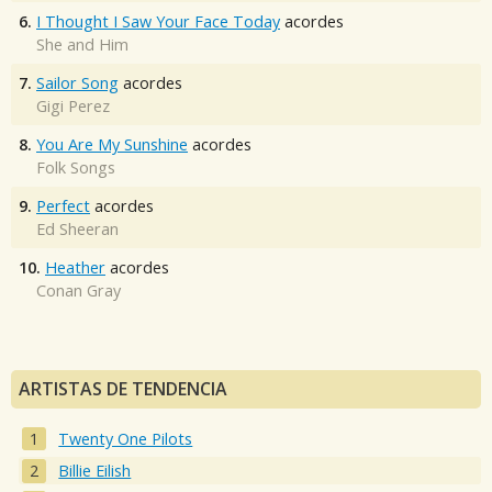
6.
I Thought I Saw Your Face Today
acordes
She and Him
7.
Sailor Song
acordes
Gigi Perez
8.
You Are My Sunshine
acordes
Folk Songs
9.
Perfect
acordes
Ed Sheeran
10.
Heather
acordes
Conan Gray
ARTISTAS DE TENDENCIA
Twenty One Pilots
Billie Eilish