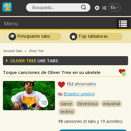
Es
Menu
Principiante tabs
Top tablaturas
Ukulele Tabs
Oliver Tree
OLIVER TREE
UKE TABS
Toque canciones de Oliver Tree en su ukelele
152
aficionados
(
Estados unidos
)
dance
Electrónica
industrial
techno
19
canciones (0 tabs y 19 acordes)