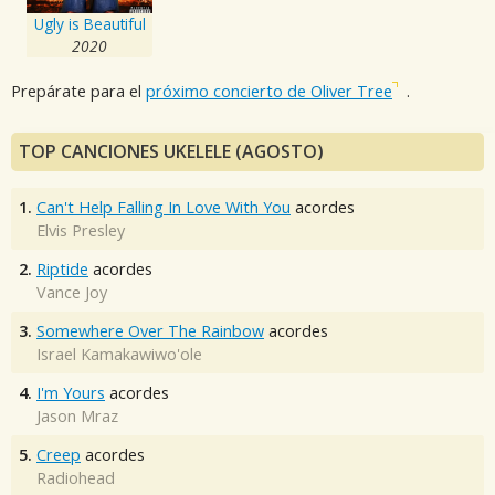
Ugly is Beautiful
2020
Prepárate para el
próximo concierto de Oliver Tree
.
TOP CANCIONES UKELELE (AGOSTO)
1.
Can't Help Falling In Love With You
acordes
Elvis Presley
2.
Riptide
acordes
Vance Joy
3.
Somewhere Over The Rainbow
acordes
Israel Kamakawiwo'ole
4.
I'm Yours
acordes
Jason Mraz
5.
Creep
acordes
Radiohead