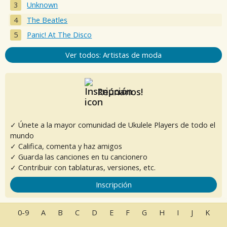
Unknown
The Beatles
Panic! At The Disco
Ver todos: Artistas de moda
Reúnanos!
✓ Únete a la mayor comunidad de Ukulele Players de todo el
mundo
✓ Califica, comenta y haz amigos
✓ Guarda las canciones en tu cancionero
✓ Contribuir con tablaturas, versiones, etc.
Inscripción
0-9
A
B
C
D
E
F
G
H
I
J
K