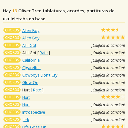
Hay
19
Oliver Tree
tablaturas, acordes, partituras de
ukuleletabs en base
CHORDS
Alien Boy
CHORDS
Alien Boy
CHORDS
All I Got
¡Califica la canción!
CHORDS
All I Got
[
Rate
]
¡Califica la canción!
CHORDS
California
¡Califica la canción!
CHORDS
Cigarettes
¡Califica la canción!
CHORDS
Cowboys Don't Cry
¡Califica la canción!
CHORDS
Glow On
¡Califica la canción!
CHORDS
Hurt
[
Rate
]
¡Califica la canción!
CHORDS
Hurt
CHORDS
Hurt
¡Califica la canción!
CHORDS
Introspective
¡Califica la canción!
CHORDS
Jerk
¡Califica la canción!
CHORDS
Life Goes On