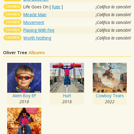
CHORDS
Life Goes On
[
Rate
]
¡Califica la canción!
CHORDS
Miracle Man
¡Califica la canción!
CHORDS
Movement
¡Califica la canción!
CHORDS
Playing With Fire
¡Califica la canción!
CHORDS
Worth Nothing
¡Califica la canción!
Oliver Tree
Albums
Alien Boy EP
Hurt
Cowboy Tears
2018
2018
2022