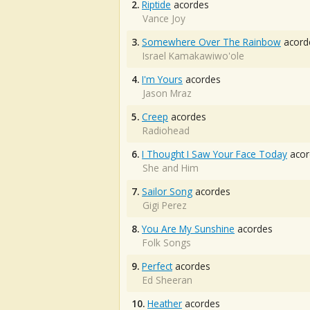
2.
Riptide
acordes
Vance Joy
3.
Somewhere Over The Rainbow
acord
Israel Kamakawiwo'ole
4.
I'm Yours
acordes
Jason Mraz
5.
Creep
acordes
Radiohead
6.
I Thought I Saw Your Face Today
acor
She and Him
7.
Sailor Song
acordes
Gigi Perez
8.
You Are My Sunshine
acordes
Folk Songs
9.
Perfect
acordes
Ed Sheeran
10.
Heather
acordes