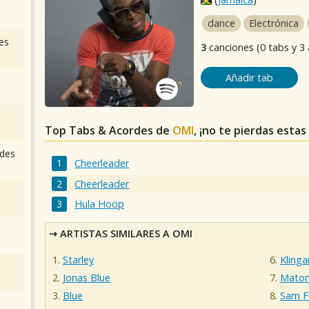
dance
Electrónica
es
3
canciones (0 tabs y 3
Añadir tab
Top Tabs & Acordes de
OMI
, ¡no te pierdas estas
des
Cheerleader
Cheerleader
Hula Hoop
ARTISTAS SIMILARES A OMI
Starley
Kling
Jonas Blue
Mato
Blue
Sam F