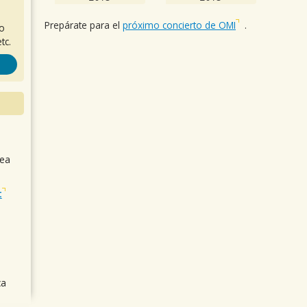
Prepárate para el
próximo concierto de OMI
.
ro
tc.
sea
t
ca