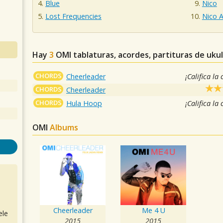
Blue
Nico
Lost Frequencies
Nico A
Hay
3
OMI
tablaturas, acordes, partituras de uku
CHORDS
Cheerleader
¡Califica la
CHORDS
Cheerleader
CHORDS
Hula Hoop
¡Califica la
OMI
Albums
Cheerleader
Me 4 U
ele
2015
2015