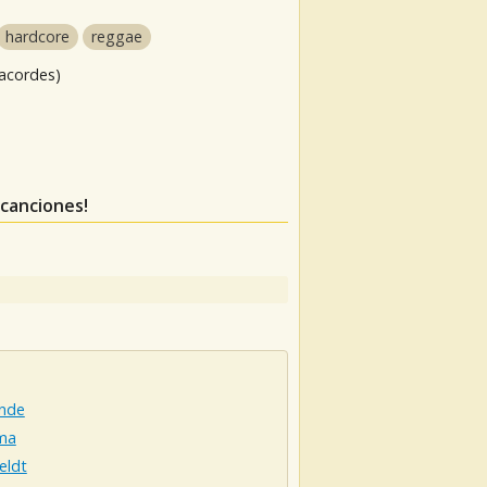
hardcore
reggae
 acordes)
 canciones!
ande
ma
eldt