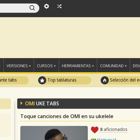
+
VERSIONES +
CURSOS +
HERRAMIENTAS +
COMUNIDAD +
DI
ante tabs
Top tablaturas
Selección del e
OMI
UKE TABS
Toque canciones de OMI en su ukelele
8
aficionados
(
Jamaica
)