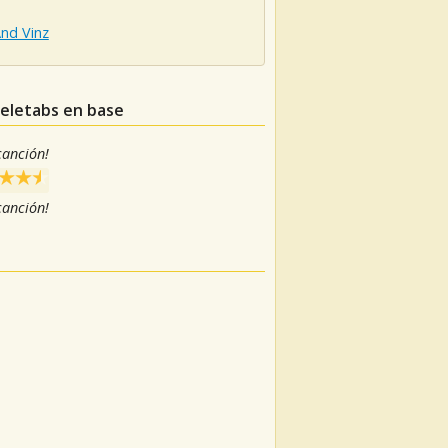
nd Vinz
leletabs en base
 canción!
 canción!