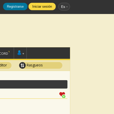
Registrarse
Iniciar sesión
Es
SCORD
+
ditor
Rasgueos