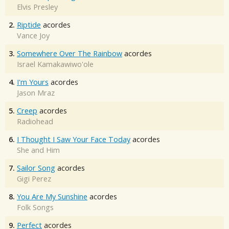
Elvis Presley
2.
Riptide
acordes
Vance Joy
3.
Somewhere Over The Rainbow
acordes
Israel Kamakawiwo'ole
4.
I'm Yours
acordes
Jason Mraz
5.
Creep
acordes
Radiohead
6.
I Thought I Saw Your Face Today
acordes
She and Him
7.
Sailor Song
acordes
Gigi Perez
8.
You Are My Sunshine
acordes
Folk Songs
9.
Perfect
acordes