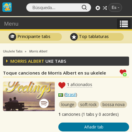
Es
Menu
Principiante tabs
Top tablaturas
Ukulele Tabs
Morris Albert
MORRIS ALBERT
UKE TABS
Toque canciones de Morris Albert en su ukelele
1
aficionados
(
Brasil
)
lounge
soft rock
bossa nova
1
canciones (1 tabs y 0 acordes)
Añadir tab