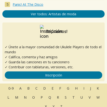
Panic! At The Disco
Ver todos: Artistas de moda
Reúnanos!
✓ Únete a la mayor comunidad de Ukulele Players de todo el
mundo
✓ Califica, comenta y haz amigos
✓ Guarda las canciones en tu cancionero
✓ Contribuir con tablaturas, versiones, etc.
Inscripción
0-9
A
B
C
D
E
F
G
H
I
J
K
L
M
N
O
P
Q
R
S
T
U
V
W
X
Y
Z