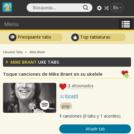
Es
Menu
Principiante tabs
Top tablaturas
Ukulele Tabs
Mike Brant
MIKE BRANT
UKE TABS
Toque canciones de Mike Brant en su ukelele
2
aficionados
(
Israel
)
pop
1
canciones (0 tabs y 1 acordes)
Añadir tab