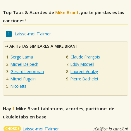
Top Tabs & Acordes de
Mike Brant
, ¡no te pierdas estas
canciones!
Laisse-moi T'aimer
ARTISTAS SIMILARES A MIKE BRANT
Serge Lama
Claude François
Michel Delpech
Eddy Mitchell
Gerard Lenorman
Laurent Voulzy
Michel Fugain
Pierre Bachelet
Nicoletta
Hay
1
Mike Brant
tablaturas, acordes, partituras de
ukuleletabs en base
CHORDS
Laisse-moi T'aimer
¡Califica la canción!