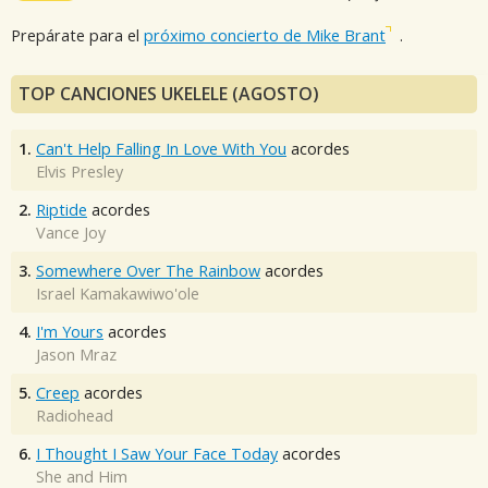
Prepárate para el
próximo concierto de Mike Brant
.
TOP CANCIONES UKELELE (AGOSTO)
1.
Can't Help Falling In Love With You
acordes
Elvis Presley
2.
Riptide
acordes
Vance Joy
3.
Somewhere Over The Rainbow
acordes
Israel Kamakawiwo'ole
4.
I'm Yours
acordes
Jason Mraz
5.
Creep
acordes
Radiohead
6.
I Thought I Saw Your Face Today
acordes
She and Him