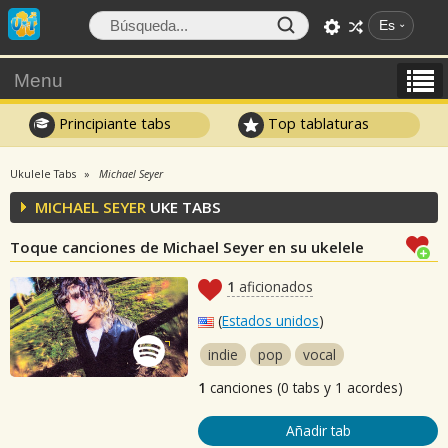
Es
Menu
Principiante tabs
Top tablaturas
Ukulele Tabs
Michael Seyer
MICHAEL SEYER
UKE TABS
Toque canciones de Michael Seyer en su ukelele
1
aficionados
(
Estados unidos
)
indie
pop
vocal
1
canciones (0 tabs y 1 acordes)
Añadir tab