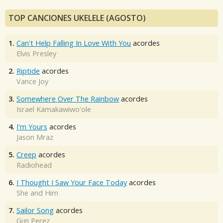
TOP CANCIONES UKELELE (AGOSTO)
1.
Can't Help Falling In Love With You
acordes
Elvis Presley
2.
Riptide
acordes
Vance Joy
3.
Somewhere Over The Rainbow
acordes
Israel Kamakawiwo'ole
4.
I'm Yours
acordes
Jason Mraz
5.
Creep
acordes
Radiohead
6.
I Thought I Saw Your Face Today
acordes
She and Him
7.
Sailor Song
acordes
Gigi Perez