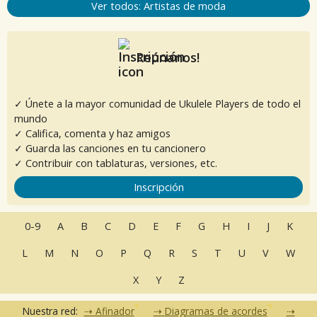
Ver todos: Artistas de moda
Reúnanos!
✓ Únete a la mayor comunidad de Ukulele Players de todo el
mundo
✓ Califica, comenta y haz amigos
✓ Guarda las canciones en tu cancionero
✓ Contribuir con tablaturas, versiones, etc.
Inscripción
0-9
A
B
C
D
E
F
G
H
I
J
K
L
M
N
O
P
Q
R
S
T
U
V
W
X
Y
Z
Nuestra red:
Afinador
Diagramas de acordes