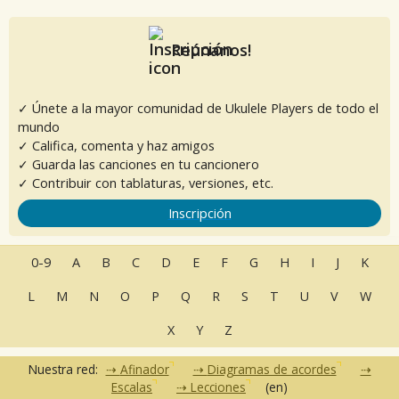
Reúnanos!
✓ Únete a la mayor comunidad de Ukulele Players de todo el
mundo
✓ Califica, comenta y haz amigos
✓ Guarda las canciones en tu cancionero
✓ Contribuir con tablaturas, versiones, etc.
Inscripción
0-9
A
B
C
D
E
F
G
H
I
J
K
L
M
N
O
P
Q
R
S
T
U
V
W
X
Y
Z
Nuestra red:
Afinador
Diagramas de acordes
Escalas
Lecciones
(en)