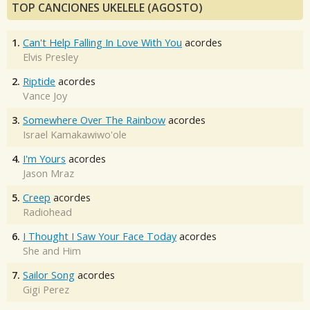
TOP CANCIONES UKELELE (AGOSTO)
1.
Can't Help Falling In Love With You
acordes
Elvis Presley
2.
Riptide
acordes
Vance Joy
3.
Somewhere Over The Rainbow
acordes
Israel Kamakawiwo'ole
4.
I'm Yours
acordes
Jason Mraz
5.
Creep
acordes
Radiohead
6.
I Thought I Saw Your Face Today
acordes
She and Him
7.
Sailor Song
acordes
Gigi Perez