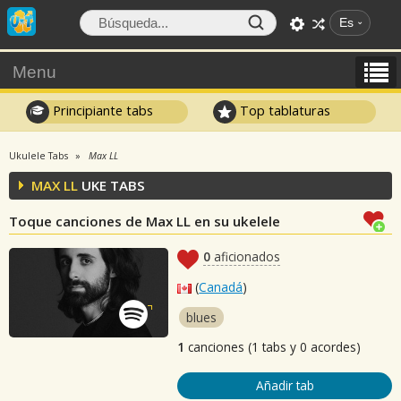
Es
Menu
Principiante tabs
Top tablaturas
Ukulele Tabs
Max LL
MAX LL
UKE TABS
Toque canciones de Max LL en su ukelele
0
aficionados
(
Canadá
)
blues
1
canciones (1 tabs y 0 acordes)
Añadir tab