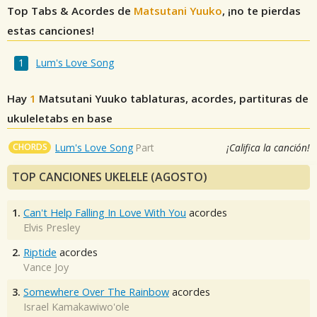
Top Tabs & Acordes de
Matsutani Yuuko
, ¡no te pierdas
estas canciones!
Lum's Love Song
Hay
1
Matsutani Yuuko
tablaturas, acordes, partituras de
ukuleletabs en base
CHORDS
Lum's Love Song
Part
¡Califica la canción!
TOP CANCIONES UKELELE (AGOSTO)
1.
Can't Help Falling In Love With You
acordes
Elvis Presley
2.
Riptide
acordes
Vance Joy
3.
Somewhere Over The Rainbow
acordes
Israel Kamakawiwo'ole