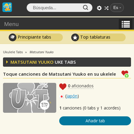
Es
Menu
Principiante tabs
Top tablaturas
Ukulele Tabs
Matsutani Yuuko
MATSUTANI YUUKO
UKE TABS
Toque canciones de Matsutani Yuuko en su ukelele
0
aficionados
(
Japón
)
1
canciones (0 tabs y 1 acordes)
Añadir tab