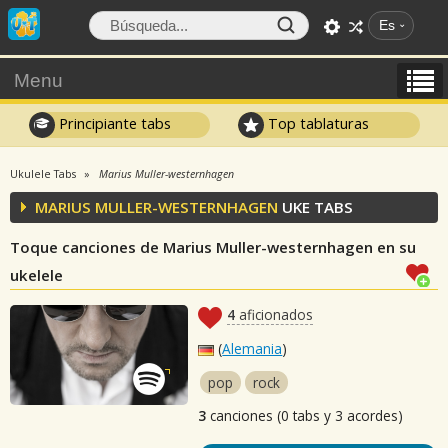
Es
Menu
Principiante tabs
Top tablaturas
Ukulele Tabs
Marius Muller-westernhagen
MARIUS MULLER-WESTERNHAGEN
UKE TABS
Toque canciones de Marius Muller-westernhagen en su
ukelele
4
aficionados
(
Alemania
)
pop
rock
3
canciones (0 tabs y 3 acordes)