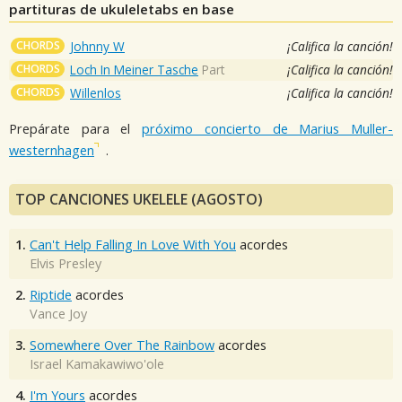
partituras de ukuleletabs en base
CHORDS
Johnny W
¡Califica la canción!
CHORDS
Loch In Meiner Tasche
Part
¡Califica la canción!
CHORDS
Willenlos
¡Califica la canción!
Prepárate para el
próximo concierto de Marius Muller-
westernhagen
.
TOP CANCIONES UKELELE (AGOSTO)
1.
Can't Help Falling In Love With You
acordes
Elvis Presley
2.
Riptide
acordes
Vance Joy
3.
Somewhere Over The Rainbow
acordes
Israel Kamakawiwo'ole
4.
I'm Yours
acordes