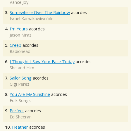
Vance Joy
3.
Somewhere Over The Rainbow
acordes
Israel Kamakawiwo'ole
4.
I'm Yours
acordes
Jason Mraz
5.
Creep
acordes
Radiohead
6.
I Thought I Saw Your Face Today
acordes
She and Him
7.
Sailor Song
acordes
Gigi Perez
8.
You Are My Sunshine
acordes
Folk Songs
9.
Perfect
acordes
Ed Sheeran
10.
Heather
acordes