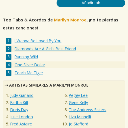
Añadir tab
Top Tabs & Acordes de
Marilyn Monroe
, ¡no te pierdas
estas canciones!
I Wanna Be Loved By You
Diamonds Are A Girl's Best Friend
Running Wild
One Silver Dollar
Teach Me Tiger
ARTISTAS SIMILARES A MARILYN MONROE
Judy Garland
Peggy Lee
Eartha Kitt
Gene Kelly
Doris Day
The Andrews Sisters
Julie London
Liza Minnelli
Fred Astaire
Jo Stafford