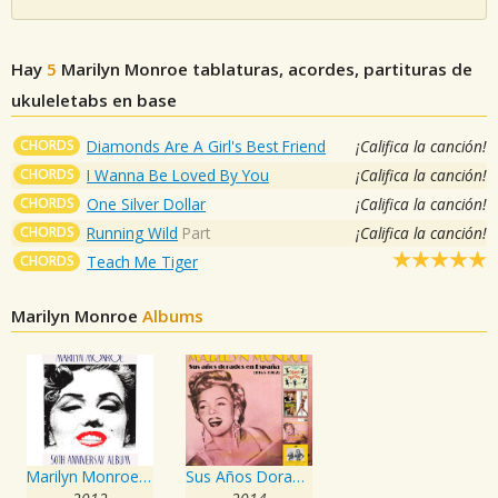
Hay
5
Marilyn Monroe
tablaturas, acordes, partituras de
ukuleletabs en base
CHORDS
Diamonds Are A Girl's Best Friend
¡Califica la canción!
CHORDS
I Wanna Be Loved By You
¡Califica la canción!
CHORDS
One Silver Dollar
¡Califica la canción!
CHORDS
Running Wild
Part
¡Califica la canción!
CHORDS
Teach Me Tiger
Marilyn Monroe
Albums
Marilyn Monroe 50th Anniversary Album
Sus Años Dorados en España