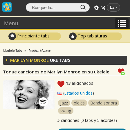
Es
Menu
Principiante tabs
Top tablaturas
Ukulele Tabs
Marilyn Monroe
MARILYN MONROE
UKE TABS
Toque canciones de Marilyn Monroe en su ukelele
13
aficionados
(
Estados unidos
)
jazz
oldies
Banda sonora
swing
5
canciones (0 tabs y 5 acordes)