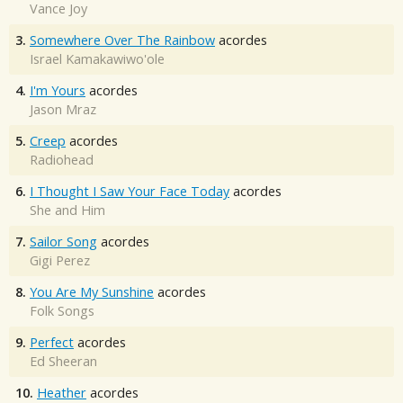
Vance Joy
3.
Somewhere Over The Rainbow
acordes
Israel Kamakawiwo'ole
4.
I'm Yours
acordes
Jason Mraz
5.
Creep
acordes
Radiohead
6.
I Thought I Saw Your Face Today
acordes
She and Him
7.
Sailor Song
acordes
Gigi Perez
8.
You Are My Sunshine
acordes
Folk Songs
9.
Perfect
acordes
Ed Sheeran
10.
Heather
acordes