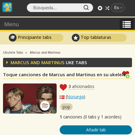
Es
Menu
Principiante tabs
Top tablaturas
Ukulele Tabs
Marcus and Martinus
MARCUS AND MARTINUS
UKE TABS
Toque canciones de Marcus and Martinus en su ukelele
3
aficionados
(
Noruega
)
pop
1
canciones (0 tabs y 1 acordes)
Añadir tab