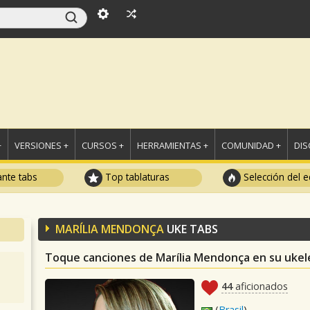
+
VERSIONES +
CURSOS +
HERRAMIENTAS +
COMUNIDAD +
DI
ante tabs
Top tablaturas
Selección del e
MARÍLIA MENDONÇA
UKE TABS
Toque canciones de Marília Mendonça en su ukel
44
aficionados
(
Brasil
)