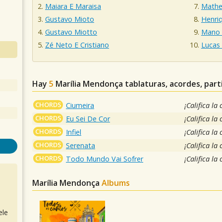
Maiara E Maraisa
Mathe
Gustavo Mioto
Henriq
Gustavo Miotto
Mano 
Zé Neto E Cristiano
Lucas
Hay
5
Marília Mendonça
tablaturas, acordes, part
CHORDS
Ciumeira
¡Califica la
CHORDS
Eu Sei De Cor
¡Califica la
CHORDS
Infiel
¡Califica la
CHORDS
Serenata
¡Califica la
CHORDS
Todo Mundo Vai Sofrer
¡Califica la
Marília Mendonça
Albums
ele