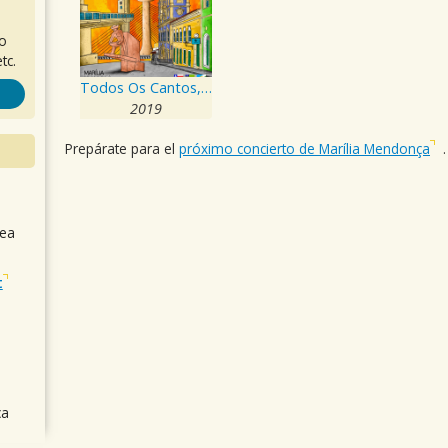
ro
tc.
Todos Os Cantos, Vol. 2
2019
Prepárate para el
próximo concierto de Marília Mendonça
.
sea
t
ca