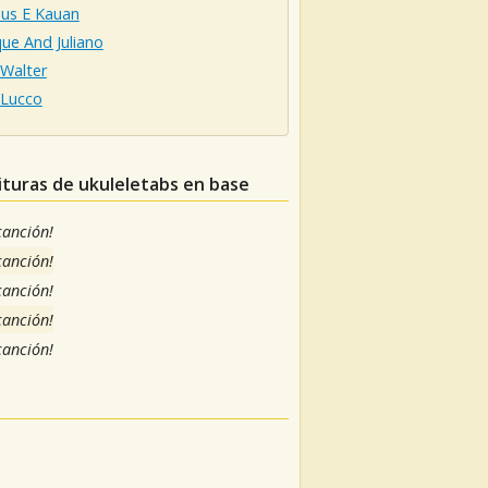
us E Kauan
ue And Juliano
Walter
 Lucco
ituras de ukuleletabs en base
 canción!
 canción!
 canción!
 canción!
 canción!