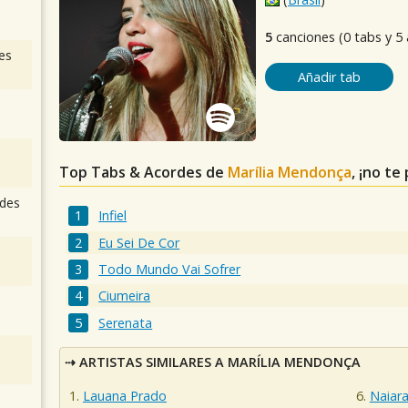
5
canciones (0 tabs y 5
es
Añadir tab
Top Tabs & Acordes de
Marília Mendonça
, ¡no te
des
Infiel
Eu Sei De Cor
Todo Mundo Vai Sofrer
Ciumeira
Serenata
ARTISTAS SIMILARES A MARÍLIA MENDONÇA
Lauana Prado
Naiar