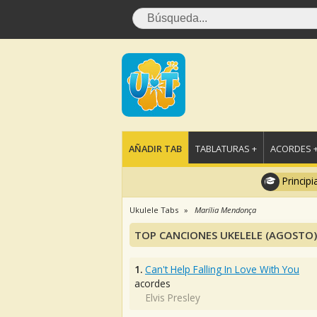
AÑADIR TAB
TABLATURAS +
ACORDES 
Principi
Ukulele Tabs
Marília Mendonça
TOP CANCIONES UKELELE (AGOSTO)
1.
Can't Help Falling In Love With You
acordes
Elvis Presley