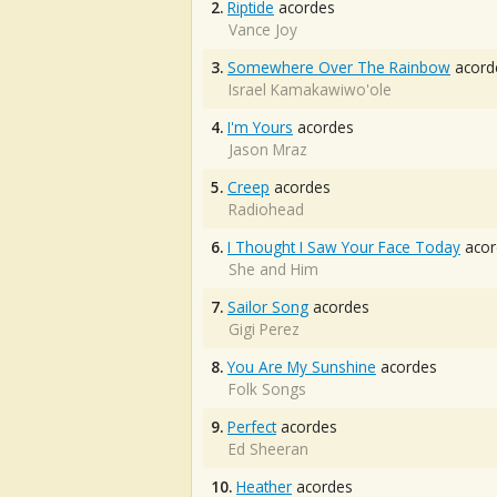
2.
Riptide
acordes
Vance Joy
3.
Somewhere Over The Rainbow
acord
Israel Kamakawiwo'ole
4.
I'm Yours
acordes
Jason Mraz
5.
Creep
acordes
Radiohead
6.
I Thought I Saw Your Face Today
acor
She and Him
7.
Sailor Song
acordes
Gigi Perez
8.
You Are My Sunshine
acordes
Folk Songs
9.
Perfect
acordes
Ed Sheeran
10.
Heather
acordes