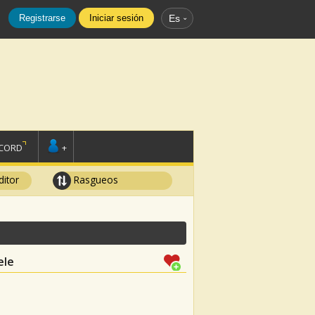
Registrarse
Iniciar sesión
Es
SCORD
+
ditor
Rasgueos
ele