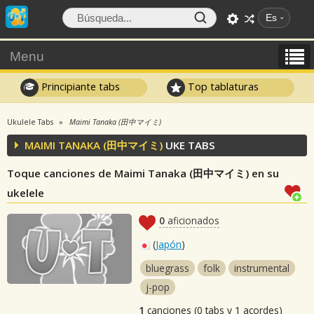
Es
Menu
Principiante tabs
Top tablaturas
Ukulele Tabs
Maimi Tanaka (田中マイミ)
MAIMI TANAKA (田中マイミ)
UKE TABS
Toque canciones de Maimi Tanaka (田中マイミ) en su
ukelele
0
aficionados
(
Japón
)
bluegrass
folk
instrumental
j-pop
1
canciones (0 tabs y 1 acordes)