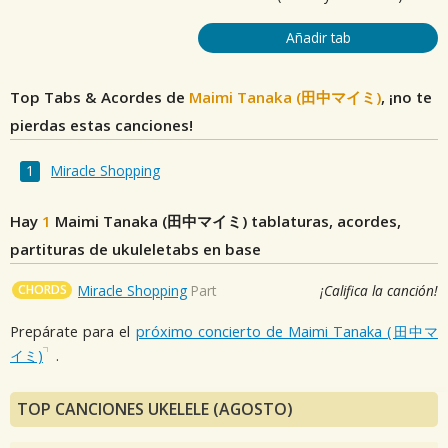
Añadir tab
Top Tabs & Acordes de
Maimi Tanaka (田中マイミ)
, ¡no te
pierdas estas canciones!
Miracle Shopping
Hay
1
Maimi Tanaka (田中マイミ)
tablaturas, acordes,
partituras de ukuleletabs en base
CHORDS
Miracle Shopping
Part
¡Califica la canción!
Prepárate para el
próximo concierto de Maimi Tanaka (田中マ
イミ)
.
TOP CANCIONES UKELELE (AGOSTO)