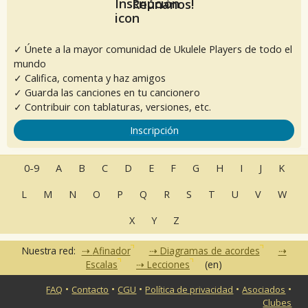
Reúnanos!
✓ Únete a la mayor comunidad de Ukulele Players de todo el
mundo
✓ Califica, comenta y haz amigos
✓ Guarda las canciones en tu cancionero
✓ Contribuir con tablaturas, versiones, etc.
Inscripción
0-9
A
B
C
D
E
F
G
H
I
J
K
L
M
N
O
P
Q
R
S
T
U
V
W
X
Y
Z
Nuestra red:
Afinador
Diagramas de acordes
Escalas
Lecciones
(en)
•
•
•
•
•
FAQ
Contacto
CGU
Política de privacidad
Asociados
Clubes