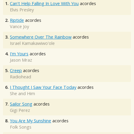
1.
Can't Help Falling In Love With You
acordes
Elvis Presley
2.
Riptide
acordes
Vance Joy
3.
Somewhere Over The Rainbow
acordes
Israel Kamakawiwo'ole
4.
I'm Yours
acordes
Jason Mraz
5.
Creep
acordes
Radiohead
6.
I Thought I Saw Your Face Today
acordes
She and Him
7.
Sailor Song
acordes
Gigi Perez
8.
You Are My Sunshine
acordes
Folk Songs