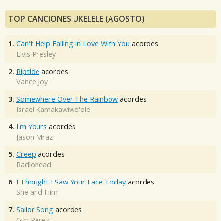
TOP CANCIONES UKELELE (AGOSTO)
1.
Can't Help Falling In Love With You
acordes
Elvis Presley
2.
Riptide
acordes
Vance Joy
3.
Somewhere Over The Rainbow
acordes
Israel Kamakawiwo'ole
4.
I'm Yours
acordes
Jason Mraz
5.
Creep
acordes
Radiohead
6.
I Thought I Saw Your Face Today
acordes
She and Him
7.
Sailor Song
acordes
Gigi Perez