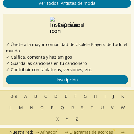
Ver todos: Artistas de moda
Reúnanos!
✓ Únete a la mayor comunidad de Ukulele Players de todo el
mundo
✓ Califica, comenta y haz amigos
✓ Guarda las canciones en tu cancionero
✓ Contribuir con tablaturas, versiones, etc.
Inscripción
0-9
A
B
C
D
E
F
G
H
I
J
K
L
M
N
O
P
Q
R
S
T
U
V
W
X
Y
Z
Nuestra red:
Afinador
Diagramas de acordes