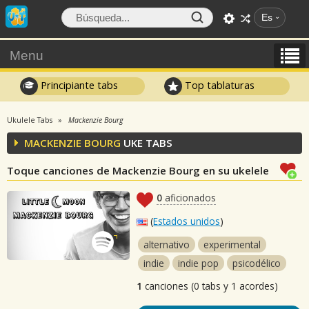
Es
Menu
Principiante tabs
Top tablaturas
Ukulele Tabs
Mackenzie Bourg
MACKENZIE BOURG
UKE TABS
Toque canciones de Mackenzie Bourg en su ukelele
0
aficionados
(
Estados unidos
)
alternativo
experimental
indie
indie pop
psicodélico
1
canciones (0 tabs y 1 acordes)