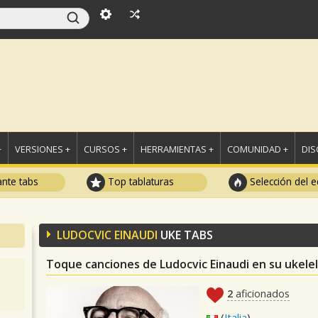
+
VERSIONES +
CURSOS +
HERRAMIENTAS +
COMUNIDAD +
DI
ante tabs
Top tablaturas
Selección del e
LUDOCVIC EINAUDI
UKE TABS
Toque canciones de Ludocvic Einaudi en su ukele
2
aficionados
(
Italia
)