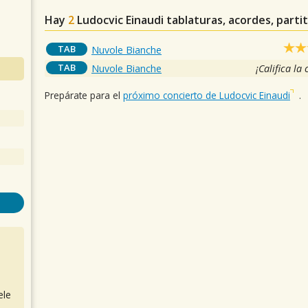
Hay
2
Ludocvic Einaudi
tablaturas, acordes, parti
TAB
Nuvole Bianche
TAB
Nuvole Bianche
¡Califica la
Prepárate para el
próximo concierto de Ludocvic Einaudi
.
ele