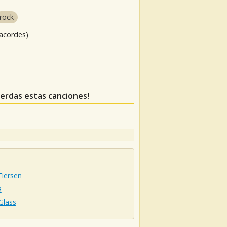
rock
 acordes)
pierdas estas canciones!
Tiersen
a
 Glass