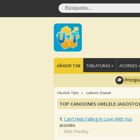
AÑADIR TAB
TABLATURAS +
ACORDES 
Principi
Ukulele Tabs
Ludocvic Einaudi
TOP CANCIONES UKELELE (AGOSTO)
1.
Can't Help Falling In Love With You
acordes
Elvis Presley