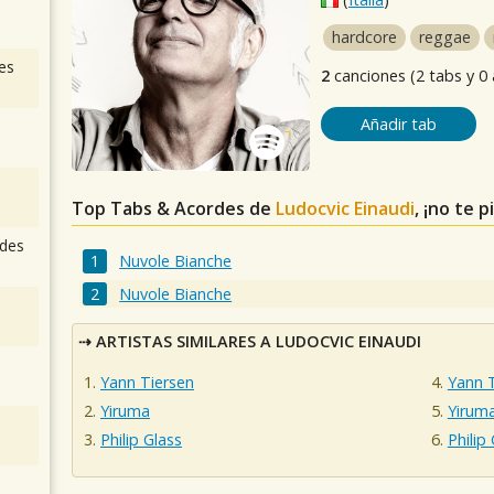
hardcore
reggae
es
2
canciones (2 tabs y 0
Añadir tab
Top Tabs & Acordes de
Ludocvic Einaudi
, ¡no te 
des
Nuvole Bianche
Nuvole Bianche
ARTISTAS SIMILARES A LUDOCVIC EINAUDI
Yann Tiersen
Yann 
Yiruma
Yirum
Philip Glass
Philip