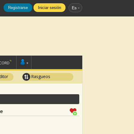
Registrarse
Iniciar sesión
Es
SCORD
+
ditor
Rasgueos
le