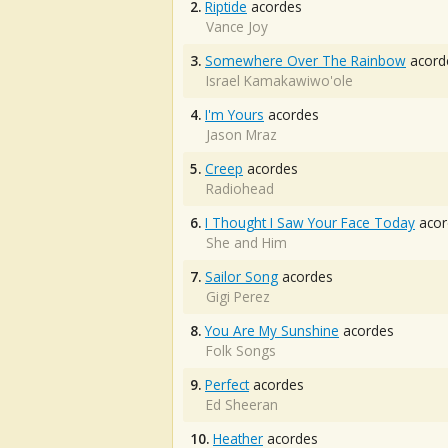
2.
Riptide
acordes
Vance Joy
3.
Somewhere Over The Rainbow
acord
Israel Kamakawiwo'ole
4.
I'm Yours
acordes
Jason Mraz
5.
Creep
acordes
Radiohead
6.
I Thought I Saw Your Face Today
acor
She and Him
7.
Sailor Song
acordes
Gigi Perez
8.
You Are My Sunshine
acordes
Folk Songs
9.
Perfect
acordes
Ed Sheeran
10.
Heather
acordes