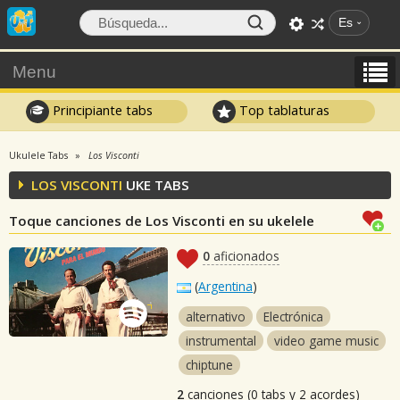
Es
Menu
Principiante tabs
Top tablaturas
Ukulele Tabs
Los Visconti
LOS VISCONTI
UKE TABS
Toque canciones de Los Visconti en su ukelele
0
aficionados
(
Argentina
)
alternativo
Electrónica
instrumental
video game music
chiptune
2
canciones (0 tabs y 2 acordes)