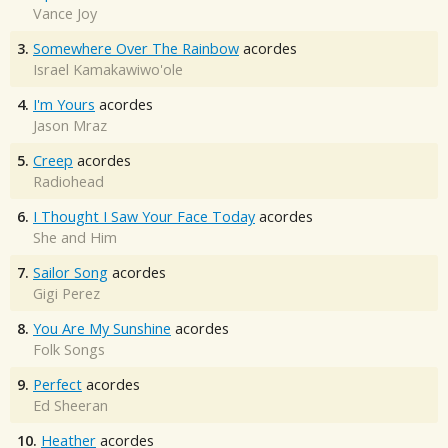
Vance Joy
3.
Somewhere Over The Rainbow
acordes
Israel Kamakawiwo'ole
4.
I'm Yours
acordes
Jason Mraz
5.
Creep
acordes
Radiohead
6.
I Thought I Saw Your Face Today
acordes
She and Him
7.
Sailor Song
acordes
Gigi Perez
8.
You Are My Sunshine
acordes
Folk Songs
9.
Perfect
acordes
Ed Sheeran
10.
Heather
acordes