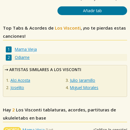
Añadir tab
Top Tabs & Acordes de
Los Visconti
, ¡no te pierdas estas
canciones!
Mama Vieja
Odiame
ARTISTAS SIMILARES A LOS VISCONTI
Alci Acosta
Julio Jaramillo
Joselito
Miguel Morales
Hay
2
Los Visconti
tablaturas, acordes, partituras de
ukuleletabs en base
CHORDS
Mama Vieja
Part
¡Califica la canción!