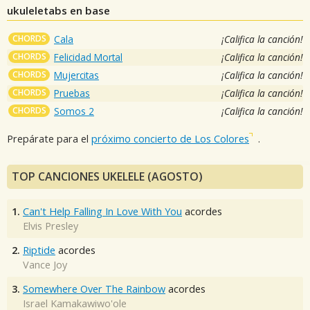
ukuleletabs en base
CHORDS
Cala
¡Califica la canción!
CHORDS
Felicidad Mortal
¡Califica la canción!
CHORDS
Mujercitas
¡Califica la canción!
CHORDS
Pruebas
¡Califica la canción!
CHORDS
Somos 2
¡Califica la canción!
Prepárate para el
próximo concierto de Los Colores
.
TOP CANCIONES UKELELE (AGOSTO)
1.
Can't Help Falling In Love With You
acordes
Elvis Presley
2.
Riptide
acordes
Vance Joy
3.
Somewhere Over The Rainbow
acordes
Israel Kamakawiwo'ole