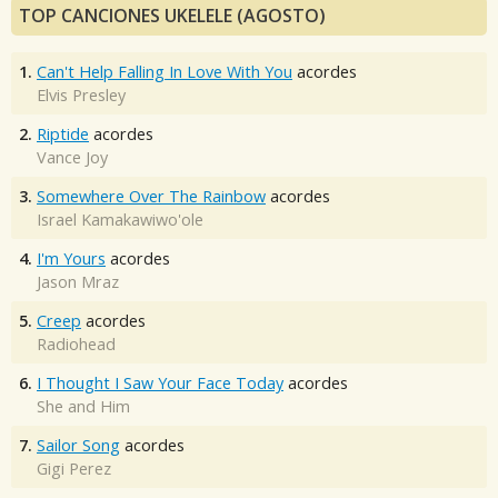
TOP CANCIONES UKELELE (AGOSTO)
1.
Can't Help Falling In Love With You
acordes
Elvis Presley
2.
Riptide
acordes
Vance Joy
3.
Somewhere Over The Rainbow
acordes
Israel Kamakawiwo'ole
4.
I'm Yours
acordes
Jason Mraz
5.
Creep
acordes
Radiohead
6.
I Thought I Saw Your Face Today
acordes
She and Him
7.
Sailor Song
acordes
Gigi Perez