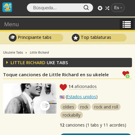
Es
Menu
Principiante tabs
Top tablaturas
Ukulele Tabs
Little Richard
LITTLE RICHARD
UKE TABS
Toque canciones de Little Richard en su ukelele
14
aficionados
(
Estados unidos
)
oldies
rock
rock and roll
rockabilly
12
canciones (1 tabs y 11 acordes)