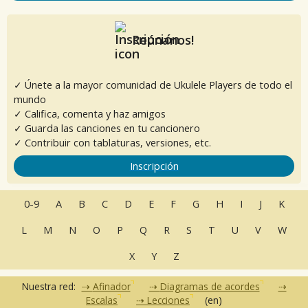
Reúnanos!
✓ Únete a la mayor comunidad de Ukulele Players de todo el
mundo
✓ Califica, comenta y haz amigos
✓ Guarda las canciones en tu cancionero
✓ Contribuir con tablaturas, versiones, etc.
Inscripción
0-9
A
B
C
D
E
F
G
H
I
J
K
L
M
N
O
P
Q
R
S
T
U
V
W
X
Y
Z
Nuestra red:
Afinador
Diagramas de acordes
Escalas
Lecciones
(en)